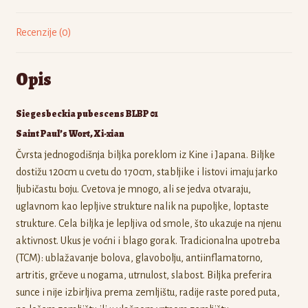
Recenzije (0)
Opis
Siegesbeckia pubescens BLBP 01
Saint Paul’s Wort, Xi-xian
Čvrsta jednogodišnja biljka poreklom iz Kine i Japana. Biljke
dostižu 120cm u cvetu do 170cm, stabljike i listovi imaju jarko
ljubičastu boju. Cvetova je mnogo, ali se jedva otvaraju,
uglavnom kao lepljive strukture nalik na pupoljke, loptaste
strukture. Cela biljka je lepljiva od smole, što ukazuje na njenu
aktivnost. Ukus je voćni i blago gorak. Tradicionalna upotreba
(TCM): ublažavanje bolova, glavobolju, antiinflamatorno,
artritis, grčeve u nogama, utrnulost, slabost. Biljka preferira
sunce i nije izbirljiva prema zemljištu, radije raste pored puta,