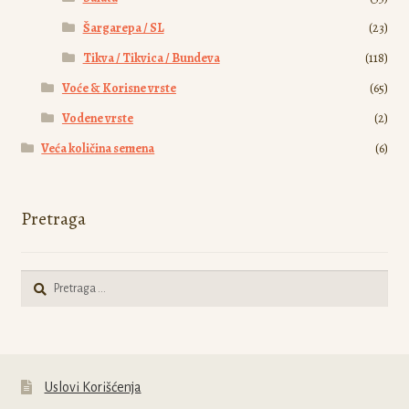
Šargarepa / SL
(23)
Tikva / Tikvica / Bundeva
(118)
Voće & Korisne vrste
(65)
Vodene vrste
(2)
Veća količina semena
(6)
Pretraga
Pretraga
za:
Uslovi Korišćenja