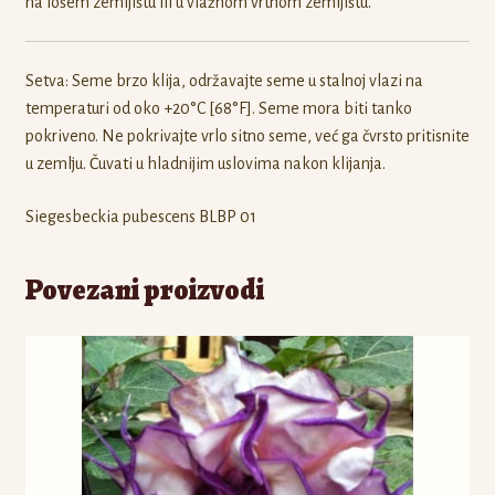
na lošem zemljištu ili u vlažnom vrtnom zemljištu.
Setva: Seme brzo klija, održavajte seme u stalnoj vlazi na
temperaturi od oko +20°C [68°F]. Seme mora biti tanko
pokriveno. Ne pokrivajte vrlo sitno seme, već ga čvrsto pritisnite
u zemlju. Čuvati u hladnijim uslovima nakon klijanja.
Siegesbeckia pubescens BLBP 01
Povezani proizvodi