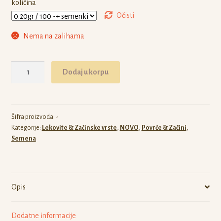
količina
Očisti
Nema na zalihama
Siegesbeckia
Dodaj u korpu
pubescens
BLBP
01
količina
Šifra proizvoda:
-
Kategorije:
Lekovite & Začinske vrste
,
NOVO
,
Povrće & Začini
,
Semena
Opis
Dodatne informacije