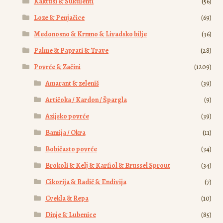
Kaktusi & Sukulenti
(56)
Loze & Penjačice
(69)
Medonosno & Krmno & Livadsko bilje
(36)
Palme & Paprati & Trave
(28)
Povrće & Začini
(1209)
Amarant & zeleniš
(39)
Artičoka / Kardon / Špargla
(9)
Azijsko povrće
(39)
Bamija / Okra
(11)
Bobičasto povrće
(34)
Brokoli & Kelj & Karfiol & Brussel Sprout
(34)
Cikorija & Radič & Endivija
(7)
Cvekla & Repa
(10)
Dinje & Lubenice
(85)