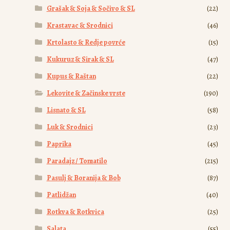
Grašak & Soja & Sočivo & SL
(22)
Krastavac & Srodnici
(46)
Krtolasto & Redje povrće
(15)
Kukuruz & Sirak & SL
(47)
Kupus & Raštan
(22)
Lekovite & Začinske vrste
(190)
Lisnato & SL
(58)
Luk & Srodnici
(23)
Paprika
(45)
Paradajz / Tomatilo
(215)
Pasulj & Boranija & Bob
(87)
Patlidžan
(40)
Rotkva & Rotkvica
(25)
Salata
(55)