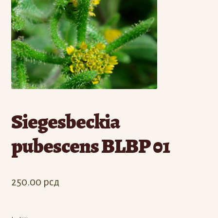
Odjava
Registracija
Siegesbeckia
pubescens BLBP 01
250.00
рсд