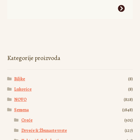
Ovaj
proizvod
ima
više
varijanti.
Opcije
mogu
Kategorije proizvoda
biti
izabrane
Biljke
(8)
na
stranici
Lukovice
(8)
proizvoda.
NOVO
(828)
Semena
(1848)
Cveće
(501)
Drveće & Žbunaste vrste
(127)