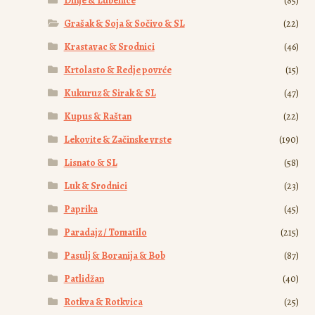
Dinje & Lubenice
(85)
Grašak & Soja & Sočivo & SL
(22)
Krastavac & Srodnici
(46)
Krtolasto & Redje povrće
(15)
Kukuruz & Sirak & SL
(47)
Kupus & Raštan
(22)
Lekovite & Začinske vrste
(190)
Lisnato & SL
(58)
Luk & Srodnici
(23)
Paprika
(45)
Paradajz / Tomatilo
(215)
Pasulj & Boranija & Bob
(87)
Patlidžan
(40)
Rotkva & Rotkvica
(25)