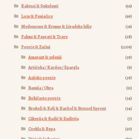
Kaktusi & Sukulenti
(56)
Loze & Penjačice
(69)
Medonosno & Krmno & Livadsko bilje
(36)
Palme & Paprati & Trave
(28)
Povrće & Začini
(1209)
Amarant & zeleniš
(39)
Artičoka / Kardon / Špargla
(9)
Azijsko povrće
(39)
Bamija / Okra
(11)
Bobičasto povrće
(34)
Brokoli & Kelj & Karfiol & Brussel Sprout
(34)
Cikorija & Radič & Endivija
(7)
Cvekla & Repa
(10)