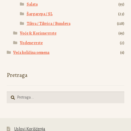
Salata
(55)
Šargarepa / SL
(23)
Tikva / Tikvica / Bundeva
(118)
Voće & Korisne vrste
(65)
Vodene vrste
(2)
Veća količina semena
(6)
Pretraga
Pretraga
za:
Uslovi Korišćenja