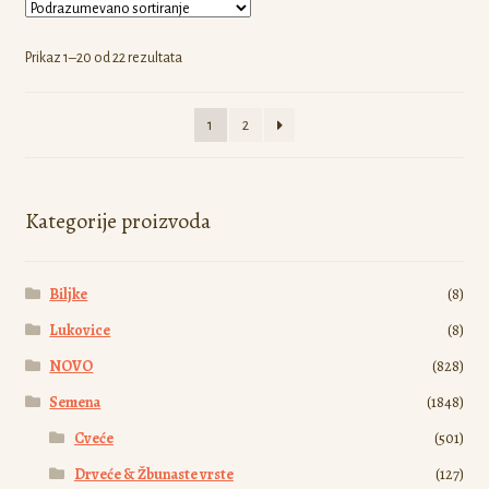
Opcije
mogu
Prikaz 1–20 od 22 rezultata
biti
izabrane
1
2
na
stranici
proizvoda.
Kategorije proizvoda
Biljke
(8)
Lukovice
(8)
NOVO
(828)
Semena
(1848)
Cveće
(501)
Drveće & Žbunaste vrste
(127)