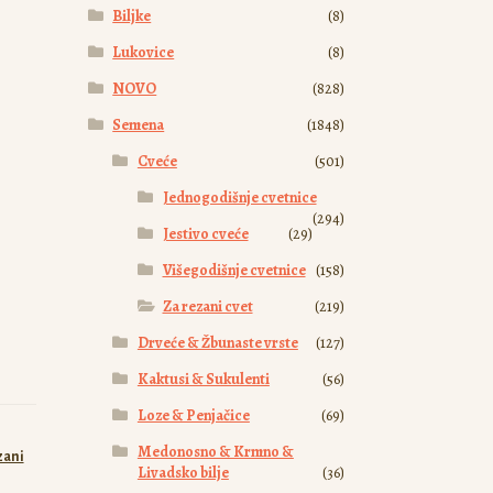
Biljke
(8)
Lukovice
(8)
NOVO
(828)
Semena
(1848)
Cveće
(501)
Jednogodišnje cvetnice
(294)
Jestivo cveće
(29)
Višegodišnje cvetnice
(158)
Za rezani cvet
(219)
Drveće & Žbunaste vrste
(127)
Kaktusi & Sukulenti
(56)
Loze & Penjačice
(69)
Medonosno & Krmno &
zani
Livadsko bilje
(36)