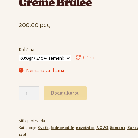
Creme Brulee
200.00
рсд
Količina
Očisti
Nema na zalihama
Phlox
Dodaj u korpu
Grandiflora
Creme
Brulee
količina
Šifra proizvoda:
-
Kategorije:
Cveće
,
Jednogodišnje cvetnice
,
NOVO
,
Semena
,
Za re
cvet