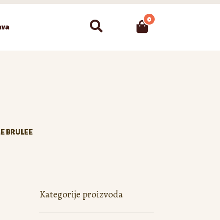
0
Pretraži
ava
E BRULEE
Kategorije proizvoda