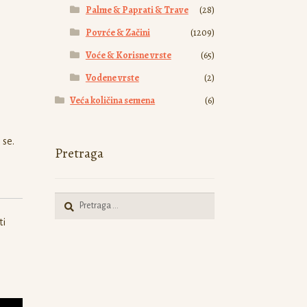
Palme & Paprati & Trave
(28)
Povrće & Začini
(1209)
Voće & Korisne vrste
(65)
Vodene vrste
(2)
Veća količina semena
(6)
 se.
Pretraga
Pretraga
za:
ti