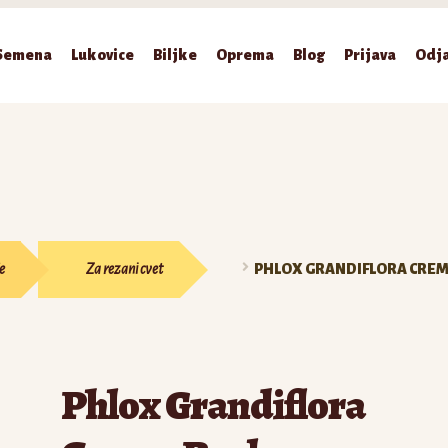
Semena
Lukovice
Biljke
Oprema
Blog
Prijava
Odj
e
Za rezani cvet
PHLOX GRANDIFLORA CREM
Phlox Grandiflora