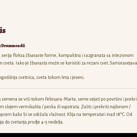
is
x Drummondii
 serija floksa žbunaste forme, kompaktna i razgranata sa intezivnom
 cveta. Iako je žbunasta može se koristiti za rezani cvet. Samorasejava
godišnja cvetnica, cveta tokom leta i jeseni.
 semena se vrši tokom Februara-Marta, seme sejati po površini i prekri
m slojem vermikulita / peska ili supstrata. Zaliti i prekriti najlonom /
pcem kako bi se održala vlažnost. Klija na temperaturi inad 18°C. Od
nja do cvetanja prodje 4-5 nedelja.