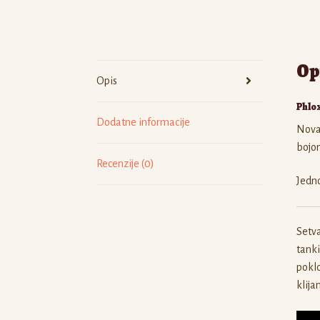
Op
Opis
Phlo
Dodatne informacije
Nova
bojom
Recenzije (0)
Jedno
Setva
tanki
poklo
klija