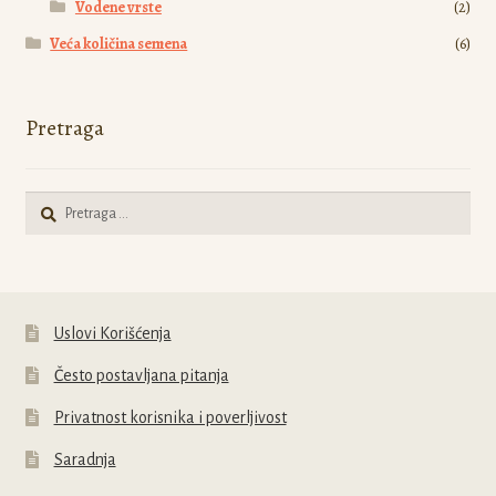
Vodene vrste
(2)
Veća količina semena
(6)
Pretraga
Pretraga
za:
Uslovi Korišćenja
Često postavljana pitanja
Privatnost korisnika i poverljivost
Saradnja