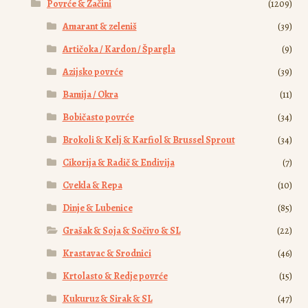
Povrće & Začini
(1209)
Amarant & zeleniš
(39)
Artičoka / Kardon / Špargla
(9)
Azijsko povrće
(39)
Bamija / Okra
(11)
Bobičasto povrće
(34)
Brokoli & Kelj & Karfiol & Brussel Sprout
(34)
Cikorija & Radič & Endivija
(7)
Cvekla & Repa
(10)
Dinje & Lubenice
(85)
Grašak & Soja & Sočivo & SL
(22)
Krastavac & Srodnici
(46)
Krtolasto & Redje povrće
(15)
Kukuruz & Sirak & SL
(47)