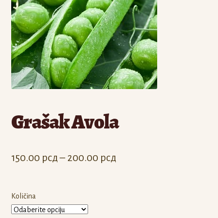
Odjava
Registracija
Grašak Avola
Raspon
150.00
рсд
–
200.00
рсд
cena:
od
Količina
150.00 рсд