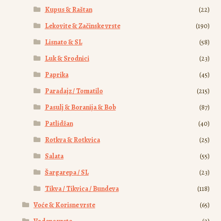
Kupus & Raštan
(22)
Lekovite & Začinske vrste
(190)
Lisnato & SL
(58)
Luk & Srodnici
(23)
Paprika
(45)
Paradajz / Tomatilo
(215)
Pasulj & Boranija & Bob
(87)
Patlidžan
(40)
Rotkva & Rotkvica
(25)
Salata
(55)
Šargarepa / SL
(23)
Tikva / Tikvica / Bundeva
(118)
Voće & Korisne vrste
(65)