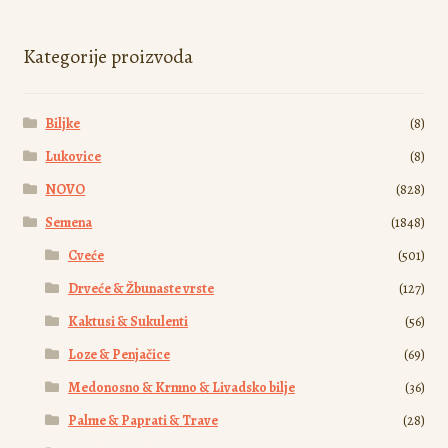
Opcije
mogu
Kategorije proizvoda
biti
izabrane
Biljke
(8)
na
stranici
Lukovice
(8)
proizvoda.
NOVO
(828)
Semena
(1848)
Cveće
(501)
Drveće & Žbunaste vrste
(127)
Kaktusi & Sukulenti
(56)
Loze & Penjačice
(69)
Medonosno & Krmno & Livadsko bilje
(36)
Palme & Paprati & Trave
(28)