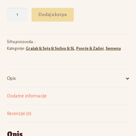
do
Grašak
Dodaj u korpu
200.00 рсд
Avola
količina
Šifra proizvoda:
-
Kategorije:
Grašak & Soja & Sočivo & SL
,
Povrće & Začini
,
Semena
Opis
Dodatne informacije
Recenzije (0)
Opis