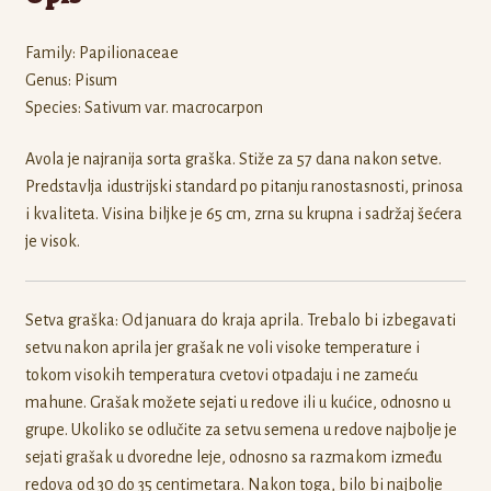
Family: Papilionaceae
Genus: Pisum
Species: Sativum var. macrocarpon
Avola je najranija sorta graška. Stiže za 57 dana nakon setve.
Predstavlja idustrijski standard po pitanju ranostasnosti, prinosa
i kvaliteta. Visina biljke je 65 cm, zrna su krupna i sadržaj šećera
je visok.
Setva graška: Od januara do kraja aprila. Trebalo bi izbegavati
setvu nakon aprila jer grašak ne voli visoke temperature i
tokom visokih temperatura cvetovi otpadaju i ne zameću
mahune. Grašak možete sejati u redove ili u kućice, odnosno u
grupe. Ukoliko se odlučite za setvu semena u redove najbolje je
sejati grašak u dvoredne leje, odnosno sa razmakom između
redova od 30 do 35 centimetara. Nakon toga, bilo bi najbolje