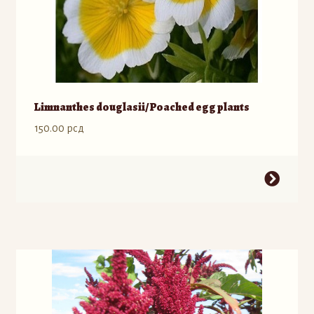
Limnanthes douglasii/ Poached egg plants
150.00
рсд
Ovaj
proizvod
ima
više
varijanti.
Opcije
mogu
biti