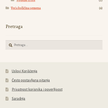
Vodene vrste
(2)
Veća količina semena
(6)
Pretraga
Pretraga
za:
Uslovi Korišćenja
Često postavljana pitanja
Privatnost korisnika i poverljivost
Saradnja