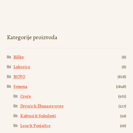
ima
više
varijanti.
Opcije
mogu
Kategorije proizvoda
biti
izabrane
Biljke
(8)
na
stranici
Lukovice
(8)
proizvoda.
NOVO
(828)
Semena
(1848)
Cveće
(501)
Drveće & Žbunaste vrste
(127)
Kaktusi & Sukulenti
(56)
Loze & Penjačice
(69)