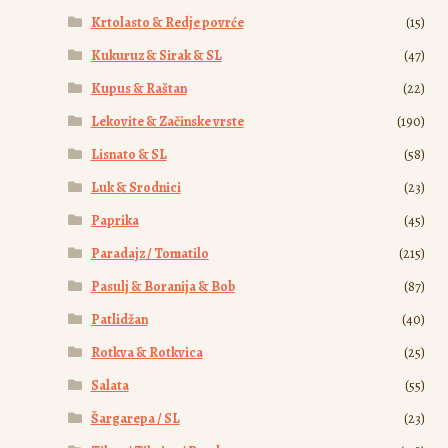
Krtolasto & Redje povrće
(15)
Kukuruz & Sirak & SL
(47)
Kupus & Raštan
(22)
Lekovite & Začinske vrste
(190)
Lisnato & SL
(58)
Luk & Srodnici
(23)
Paprika
(45)
Paradajz / Tomatilo
(215)
Pasulj & Boranija & Bob
(87)
Patlidžan
(40)
Rotkva & Rotkvica
(25)
Salata
(55)
Šargarepa / SL
(23)