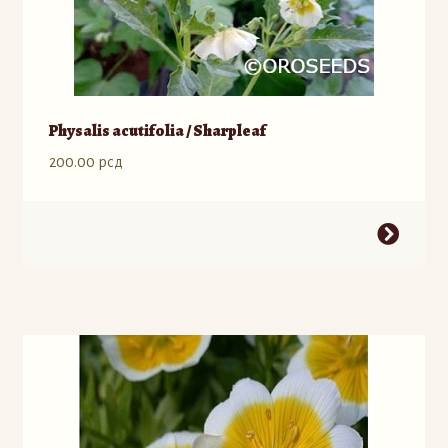
Physalis acutifolia / Sharpleaf
200.00
рсд
Ovaj
proizvod
ima
više
varijanti.
Opcije
mogu
biti
izabrane