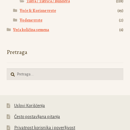
Tikva / Tikvica / Bundeva
(118)
Voće & Korisne vrste
(65)
Vodene vrste
(2)
Veća količina semena
(6)
Pretraga
Pretraga
za:
Uslovi Korišćenja
Često postavljana pitanja
Privatnost korisnika i poverljivost