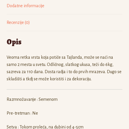
Dodatne informacije
Recenzije (0)
Opis
Veoma retka vrsta koja potiče sa Tajlanda, može se naći na
samo 2 mesta u svetu. Odličnog, slatkog ukusa, teži do 6kg,
sazreva za 110 dana. Dosta radja i to do prvih mrazeva. Dugo se
skladišti a tkdj se može koristiti i za dekoraciju.
Razmnožavanje : Semenom
Pre-tretman : Ne
Setva : Tokom proleća, na dubini od 4-5cm