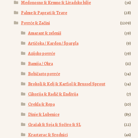
Medonosno & Krmno & Livadsko bilje
(36)
Palme & Paprati & Trave
(28)
Povrće & Začini
(1209)
Amarant & zeleniš
(39)
Artičoka / Kardon / Špargla
(9)
Azijsko povrće
(39)
Bamija / Okra
(11)
Bobičasto povrće
(34)
Brokoli & Kelj & Karfiol & Brussel Sprout
(34)
Cikorija & Radič & Endivija
(7)
Cvekla & Repa
(10)
Dinje & Lubenice
(85)
Grašak & Soja & Sočivo & SL
(22)
Krastavac & Srodnici
(46)