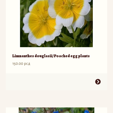
na
stranici
proizvoda.
Limnanthes douglasii/ Poached egg plants
150.00
рсд
Ovaj
proizvod
ima
više
varijanti.