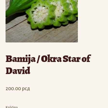
Odjava
Registracija
Bamija / Okra Star of
David
200.00
рсд
Količina