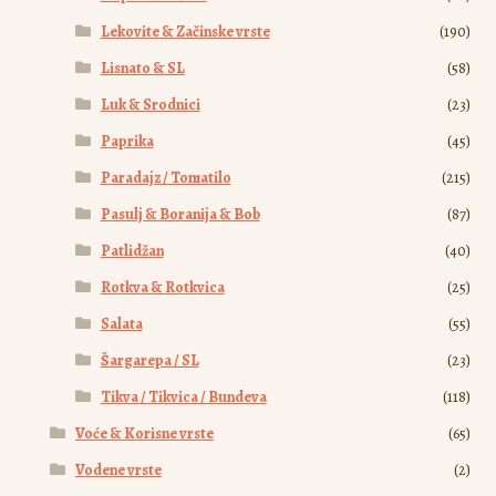
Lekovite & Začinske vrste
(190)
Lisnato & SL
(58)
Luk & Srodnici
(23)
Paprika
(45)
Paradajz / Tomatilo
(215)
Pasulj & Boranija & Bob
(87)
Patlidžan
(40)
Rotkva & Rotkvica
(25)
Salata
(55)
Šargarepa / SL
(23)
Tikva / Tikvica / Bundeva
(118)
Voće & Korisne vrste
(65)
Vodene vrste
(2)