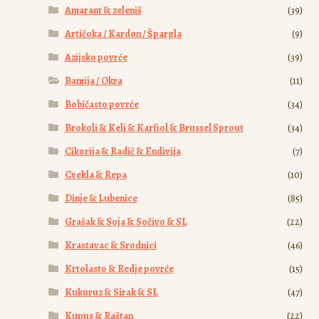
Amarant & zeleniš
(39)
Artičoka / Kardon / Špargla
(9)
Azijsko povrće
(39)
Bamija / Okra
(11)
Bobičasto povrće
(34)
Brokoli & Kelj & Karfiol & Brussel Sprout
(34)
Cikorija & Radič & Endivija
(7)
Cvekla & Repa
(10)
Dinje & Lubenice
(85)
Grašak & Soja & Sočivo & SL
(22)
Krastavac & Srodnici
(46)
Krtolasto & Redje povrće
(15)
Kukuruz & Sirak & SL
(47)
Kupus & Raštan
(22)