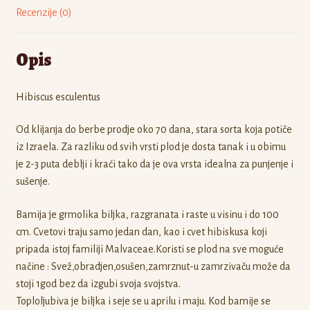
Recenzije (0)
Opis
Hibiscus esculentus
Od klijanja do berbe prodje oko 70 dana, stara sorta koja potiče
iz Izraela. Za razliku od svih vrsti plod je dosta tanak i u obimu
je 2-3 puta deblji i kraći tako da je ova vrsta idealna za punjenje i
sušenje.
Bamija je grmolika biljka, razgranata i raste u visinu i do 100
cm. Cvetovi traju samo jedan dan, kao i cvet hibiskusa koji
pripada istoj familiji Malvaceae.Koristi se plod na sve moguće
načine : Svež,obradjen,osušen,zamrznut-u zamrzivaču može da
stoji 1god bez da izgubi svoja svojstva.
Toploljubiva je biljka i seje se u aprilu i maju. Kod bamije se