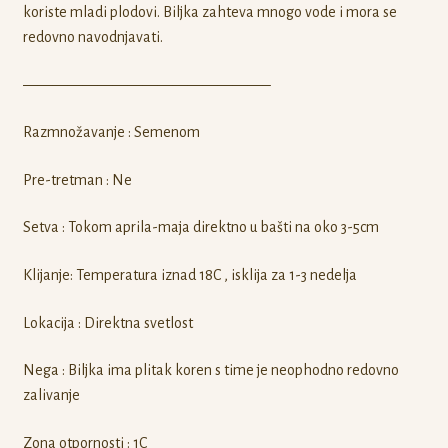
koriste mladi plodovi. Biljka zahteva mnogo vode i mora se
redovno navodnjavati.
————————————————–
Razmnožavanje : Semenom
Pre-tretman : Ne
Setva : Tokom aprila-maja direktno u bašti na oko 3-5cm
Klijanje: Temperatura iznad 18C , isklija za 1-3 nedelja
Lokacija : Direktna svetlost
Nega : Biljka ima plitak koren s time je neophodno redovno
zalivanje
Zona otpornosti : 1C