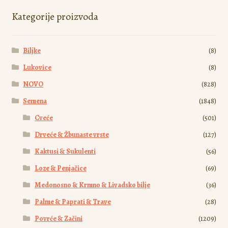
mogu
Kategorije proizvoda
biti
izabrane
Biljke
(8)
na
stranici
Lukovice
(8)
proizvoda.
NOVO
(828)
Semena
(1848)
Cveće
(501)
Drveće & Žbunaste vrste
(127)
Kaktusi & Sukulenti
(56)
Loze & Penjačice
(69)
Medonosno & Krmno & Livadsko bilje
(36)
Palme & Paprati & Trave
(28)
Povrće & Začini
(1209)