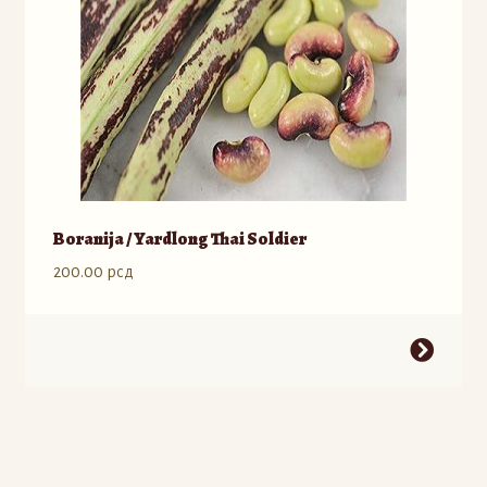
na
stranici
proizvoda.
Boranija / Yardlong Thai Soldier
200.00
рсд
Ovaj
proizvod
ima
više
varijanti.
Opcije