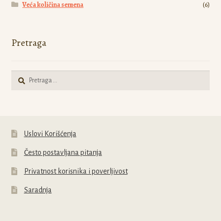
Veća količina semena
(6)
Pretraga
Pretraga
za:
Uslovi Korišćenja
Često postavljana pitanja
Privatnost korisnika i poverljivost
Saradnja