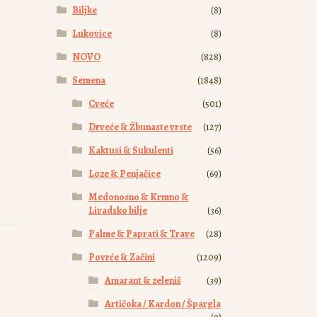
Biljke
(8)
Lukovice
(8)
NOVO
(828)
Semena
(1848)
Cveće
(501)
Drveće & Žbunaste vrste
(127)
Kaktusi & Sukulenti
(56)
Loze & Penjačice
(69)
Medonosno & Krmno &
Livadsko bilje
(36)
Palme & Paprati & Trave
(28)
Povrće & Začini
(1209)
Amarant & zeleniš
(39)
Artičoka / Kardon / Špargla