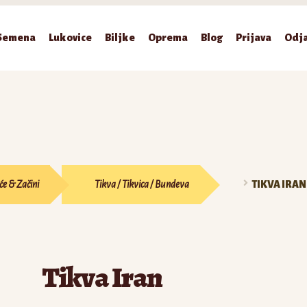
Semena
Lukovice
Biljke
Oprema
Blog
Prijava
Odj
će & Začini
Tikva / Tikvica / Bundeva
TIKVA IRAN
Tikva Iran