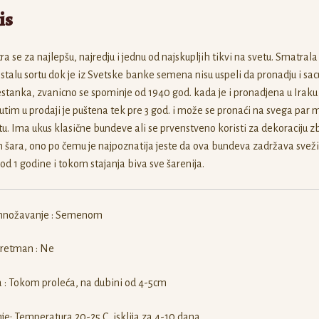
is
a se za najlepšu, najredju i jednu od najskupljih tikvi na svetu. Smatrala
stalu sortu dok je iz Svetske banke semena nisu uspeli da pronadju i sac
stanka, zvanicno se spominje od 1940 god. kada je i pronadjena u Iraku
tim u prodaji je puštena tek pre 3 god. i može se pronaći na svega par 
tu. Ima ukus klasične bundeve ali se prvenstveno koristi za dekoraciju 
h šara, ono po čemu je najpoznatija jeste da ova bundeva zadržava svež
od 1 godine i tokom stajanja biva sve šarenija.
nožavanje : Semenom
tretman : Ne
 : Tokom proleća, na dubini od 4-5cm
nje: Temperatura 20-25 C, isklija za 4-10 dana