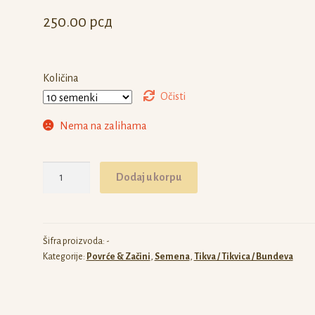
250.00
рсд
Količina
Očisti
Nema na zalihama
Tikva
Dodaj u korpu
Iran
količina
Šifra proizvoda:
-
Kategorije:
Povrće & Začini
,
Semena
,
Tikva / Tikvica / Bundeva