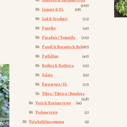
Lekovite & Začinske vrste
(190)
Lisnato & SL
(58)
Luk & Srodnici
(23)
Paprika
(45)
Paradajz / Tomatilo
(215)
Pasulj & Boranija & Bob
(87)
Patlidžan
(40)
Rotkva & Rotkvica
(25)
Salata
(55)
Šargarepa / SL
(23)
Tikva / Tikvica / Bundeva
(118)
Voće & Korisne vrste
(65)
Vodene vrste
(2)
Veća količina semena
(6)