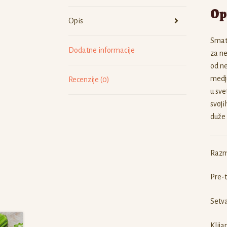
Op
Opis
Smatr
Dodatne informacije
za ne
od ne
medju
Recenzije (0)
u sve
svoji
duže 
Razm
Pre-
Setva
Klija