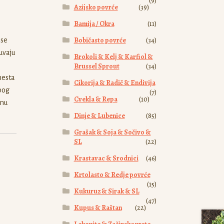
(9)
Azijsko povrće
(39)
Bamija / Okra
(11)
Bobičasto povrće
(34)
 se
uvaju
Brokoli & Kelj & Karfiol &
Brussel Sprout
(34)
mesta
Cikorija & Radič & Endivija
zbog
(7)
Cvekla & Repa
(10)
inu
Dinje & Lubenice
(85)
Grašak & Soja & Sočivo &
SL
(22)
Krastavac & Srodnici
(46)
Krtolasto & Redje povrće
(15)
Kukuruz & Sirak & SL
(47)
Kupus & Raštan
(22)