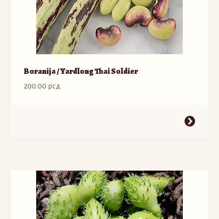
Boranija / Yardlong Thai Soldier
200.00
рсд
Ovaj
proizvod
ima
više
varijanti.
Opcije
mogu
biti