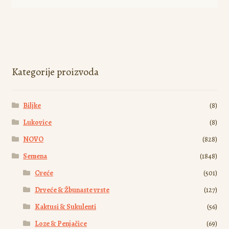
proizvod
ima
više
varijanti.
Opcije
mogu
Kategorije proizvoda
biti
izabrane
Biljke
(8)
na
stranici
Lukovice
(8)
proizvoda.
NOVO
(828)
Semena
(1848)
Cveće
(501)
Drveće & Žbunaste vrste
(127)
Kaktusi & Sukulenti
(56)
Loze & Penjačice
(69)