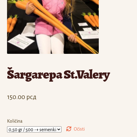
Odjava
Registracija
Šargarepa St.Valery
150.00
рсд
Količina
Očisti