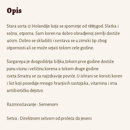
Opis
Stara sorta iz Holandije koja se spominje od 1885god. Slatka i
sočna, otporna. Sam koren na dobro obradjenoj zemlji dostiže
40cm. Dobro se skladišti i svrstava se u zimski tip zbog
otpornosti ali se može sejati tokom cele godine.
Šargarepa je dvogodišnja biljka,tokom prve godine dostiže
punu visinu i veličinu korena a tokom druge godine
cveta.Smatra se za najzdravije povrće. U ishrani se koristi koren
i list koji poseduje mnogo hranjivih sastojaka, vitamina i ima
antibiotičko dejstvo.
Razmnožavanje : Semenom
Setva : Direktnom setvom od proleća do jeseni