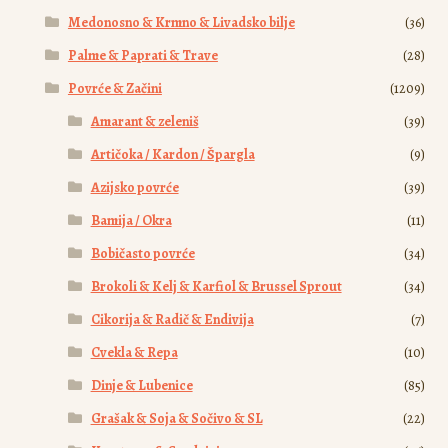
Medonosno & Krmno & Livadsko bilje
(36)
Palme & Paprati & Trave
(28)
Povrće & Začini
(1209)
Amarant & zeleniš
(39)
Artičoka / Kardon / Špargla
(9)
Azijsko povrće
(39)
Bamija / Okra
(11)
Bobičasto povrće
(34)
Brokoli & Kelj & Karfiol & Brussel Sprout
(34)
Cikorija & Radič & Endivija
(7)
Cvekla & Repa
(10)
Dinje & Lubenice
(85)
Grašak & Soja & Sočivo & SL
(22)