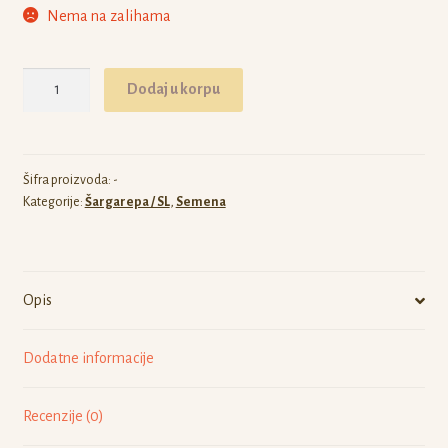
Nema na zalihama
Šargarepa
Dodaj u korpu
St.Valery
količina
Šifra proizvoda:
-
Kategorije:
Šargarepa / SL
,
Semena
Opis
Dodatne informacije
Recenzije (0)