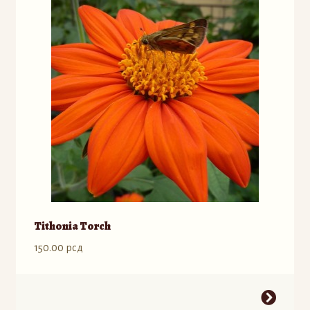
Opcije
mogu
biti
izabrane
na
stranici
proizvoda.
Tithonia Torch
150.00
рсд
Ovaj