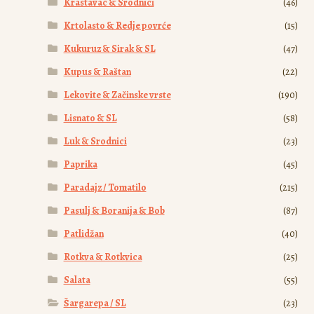
Krastavac & Srodnici
(46)
Krtolasto & Redje povrće
(15)
Kukuruz & Sirak & SL
(47)
Kupus & Raštan
(22)
Lekovite & Začinske vrste
(190)
Lisnato & SL
(58)
Luk & Srodnici
(23)
Paprika
(45)
Paradajz / Tomatilo
(215)
Pasulj & Boranija & Bob
(87)
Patlidžan
(40)
Rotkva & Rotkvica
(25)
Salata
(55)
Šargarepa / SL
(23)