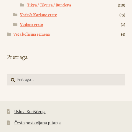
Tikva / Tikvica / Bundeva
(118)
Voće & Korisne vrste
(65)
Vodene vrste
(2)
Veća količina semena
(6)
Pretraga
Pretraga
za:
Uslovi Korišćenja
Često postavljana pitanja