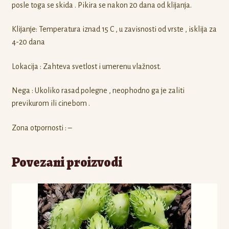
posle toga se skida . Pikira se nakon 20 dana od klijanja.
Klijanje: Temperatura iznad 15 C , u zavisnosti od vrste , isklija za
4-20 dana
Lokacija : Zahteva svetlost i umerenu vlažnost.
Nega : Ukoliko rasad polegne , neophodno ga je zaliti
previkurom ili cinebom .
Zona otpornosti : –
Povezani proizvodi