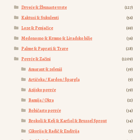
Drveće & Žbunaste vrste
(127)
Kaktusi & Sukulenti
(56)
Loze & Penjačice
(69)
Medonosno & Krmno & Livadsko bilje
(36)
Palme & Paprati & Trave
(28)
Povrće & Začini
(1209)
Amarant & zeleniš
(39)
Artičoka / Kardon / Špargla
(9)
Azijsko povrće
(39)
Bamija / Okra
(11)
Bobičasto povrće
(34)
Brokoli & Kelj & Karfiol & Brussel Sprout
(34)
Cikorija & Radič & Endivija
(7)