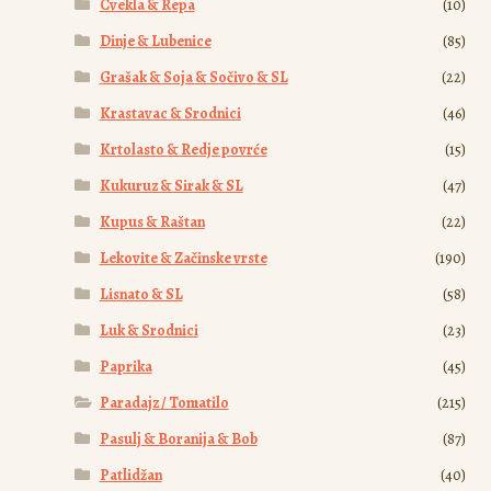
Cvekla & Repa
(10)
Dinje & Lubenice
(85)
Grašak & Soja & Sočivo & SL
(22)
Krastavac & Srodnici
(46)
Krtolasto & Redje povrće
(15)
Kukuruz & Sirak & SL
(47)
Kupus & Raštan
(22)
Lekovite & Začinske vrste
(190)
Lisnato & SL
(58)
Luk & Srodnici
(23)
Paprika
(45)
Paradajz / Tomatilo
(215)
Pasulj & Boranija & Bob
(87)
Patlidžan
(40)