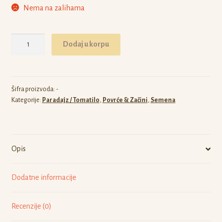
Nema na zalihama
Paradajz
Dodaj u korpu
Black
Prince
količina
Šifra proizvoda:
-
Kategorije:
Paradajz / Tomatilo
,
Povrće & Začini
,
Semena
Opis
Dodatne informacije
Recenzije (0)