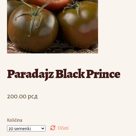
Odjava
Registracija
Paradajz Black Prince
200.00
рсд
Količina
Očisti