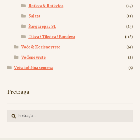
Rotkva & Rotkvica
(25)
Salata
(55)
Šargarepa / SL
(23)
Tikva / Tikvica / Bundeva
(118)
Voće & Korisne vrste
(65)
Vodene vrste
(2)
Veća količina semena
(6)
Pretraga
Pretraga
za: