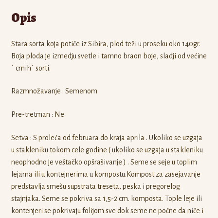
Opis
Stara sorta koja potiče iz Sibira, plod teži u proseku oko 140gr.
Boja ploda je izmedju svetle i tamno braon boje, sladji od većine
` crnih` sorti.
Razmnožavanje : Semenom
Pre-tretman : Ne
Setva : S proleća od februara do kraja aprila . Ukoliko se uzgaja
u stakleniku tokom cele godine ( ukoliko se uzgaja u stakleniku
neophodno je veštačko opšrašivanje ) . Seme se seje u toplim
lejama ili u kontejnerima u kompostu.Kompost za zasejavanje
predstavlja smešu supstrata treseta, peska i pregorelog
stajnjaka. Seme se pokriva sa 1,5-2 cm. komposta. Tople leje ili
kontenjeri se pokrivaju folijom sve dok seme ne počne da niče i