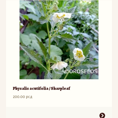
varijanti.
Opcije
mogu
biti
izabrane
na
stranici
proizvoda.
Physalis acutifolia / Sharpleaf
200.00
рсд
Ovaj