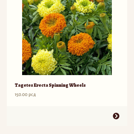
mogu
biti
izabrane
na
stranici
proizvoda.
Tagetes Erecta Spinning Wheels
150.00
рсд
Ovaj
proizvod
ima