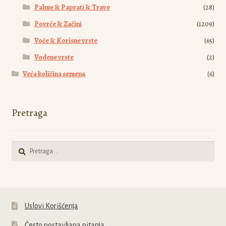
Palme & Paprati & Trave
(28)
Povrće & Začini
(1209)
Voće & Korisne vrste
(65)
Vodene vrste
(2)
Veća količina semena
(6)
Pretraga
Pretraga
za:
Uslovi Korišćenja
Često postavljana pitanja