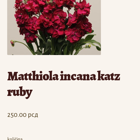
Odjava
Registracija
Matthiola incana katz
ruby
250.00
рсд
količina