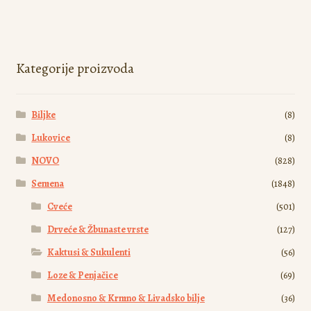
više
varijanti.
Opcije
mogu
Kategorije proizvoda
biti
izabrane
Biljke
(8)
na
stranici
Lukovice
(8)
proizvoda.
NOVO
(828)
Semena
(1848)
Cveće
(501)
Drveće & Žbunaste vrste
(127)
Kaktusi & Sukulenti
(56)
Loze & Penjačice
(69)
Medonosno & Krmno & Livadsko bilje
(36)