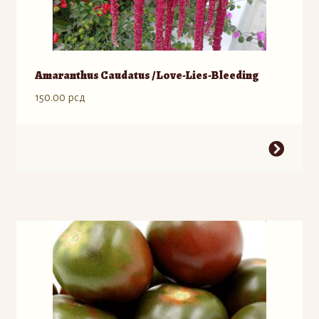
Amaranthus Caudatus / Love-Lies-Bleeding
150.00
рсд
Ovaj
proizvod
ima
više
varijanti.
Opcije
mogu
biti
izabrane
na