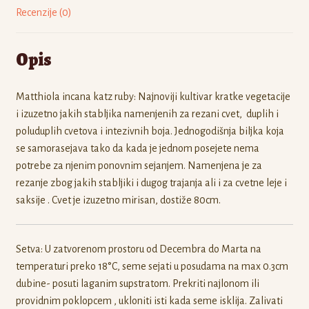
Recenzije (0)
Opis
Matthiola incana katz ruby: Najnoviji kultivar kratke vegetacije
i izuzetno jakih stabljika namenjenih za rezani cvet, duplih i
poluduplih cvetova i intezivnih boja. Jednogodišnja biljka koja
se samorasejava tako da kada je jednom posejete nema
potrebe za njenim ponovnim sejanjem. Namenjena je za
rezanje zbog jakih stabljiki i dugog trajanja ali i za cvetne leje i
saksije . Cvet je izuzetno mirisan, dostiže 80cm.
Setva: U zatvorenom prostoru od Decembra do Marta na
temperaturi preko 18°C, seme sejati u posudama na max 0.3cm
dubine- posuti laganim supstratom. Prekriti najlonom ili
providnim poklopcem , ukloniti isti kada seme isklija. Zalivati