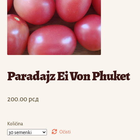
Odjava
Registracija
Paradajz Ei Von Phuket
200.00
рсд
Količina
Očisti