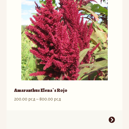
Opcije
mogu
biti
izabrane
na
stranici
proizvoda.
Amaranthus Elena`s Rojo
Raspon
200.00
рсд
–
800.00
рсд
cena:
od
Ovaj
200.00 рсд
proizvod
do