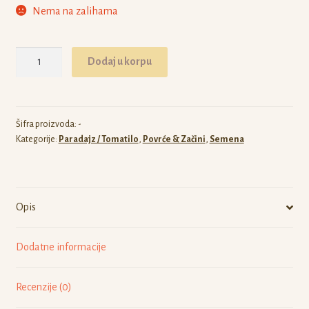
Nema na zalihama
Paradajz
Dodaj u korpu
Ei
Von
Phuket
količina
Šifra proizvoda:
-
Kategorije:
Paradajz / Tomatilo
,
Povrće & Začini
,
Semena
Opis
Dodatne informacije
Recenzije (0)