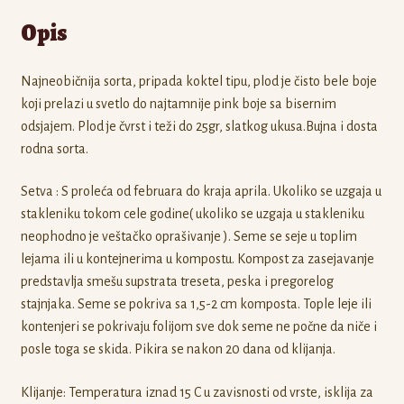
Opis
Najneobičnija sorta, pripada koktel tipu, plod je čisto bele boje
koji prelazi u svetlo do najtamnije pink boje sa bisernim
odsjajem. Plod je čvrst i teži do 25gr, slatkog ukusa.Bujna i dosta
rodna sorta.
Setva : S proleća od februara do kraja aprila. Ukoliko se uzgaja u
stakleniku tokom cele godine( ukoliko se uzgaja u stakleniku
neophodno je veštačko oprašivanje ). Seme se seje u toplim
lejama ili u kontejnerima u kompostu. Kompost za zasejavanje
predstavlja smešu supstrata treseta, peska i pregorelog
stajnjaka. Seme se pokriva sa 1,5-2 cm komposta. Tople leje ili
kontenjeri se pokrivaju folijom sve dok seme ne počne da niče i
posle toga se skida. Pikira se nakon 20 dana od klijanja.
Klijanje: Temperatura iznad 15 C u zavisnosti od vrste, isklija za