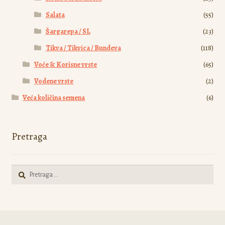
Salata
(55)
Šargarepa / SL
(23)
Tikva / Tikvica / Bundeva
(118)
Voće & Korisne vrste
(65)
Vodene vrste
(2)
Veća količina semena
(6)
Pretraga
Pretraga
za: