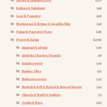
Drveće & Žbunaste vrste
(127)
Kaktusi & Sukulenti
(56)
Loze & Penjačice
(69)
Medonosno & Krmno & Livadsko bilje
(36)
Palme & Paprati & Trave
(28)
Povrće & Začini
(1209)
Amarant & zeleniš
(39)
Artičoka / Kardon / Špargla
(9)
Azijsko povrće
(39)
Bamija / Okra
(11)
Bobičasto povrće
(34)
Brokoli & Kelj & Karfiol & Brussel Sprout
(34)
Cikorija & Radič & Endivija
(7)
Cvekla & Repa
(10)