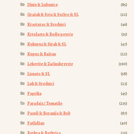
Dinje & Lubenice
(85)
Grašak & Soja & Sočivo & SL
(22)
Krastavac & Srodnici
(46)
Krtolasto & Redje povrće
(15)
Kukuruz & Sirak & SL
(47)
Kupus & Raštan
(22)
Lekovite & Začinske vrste
(190)
Lisnato & SL
(58)
Luk & Srodnici
(23)
Paprika
(45)
Paradajz / Tomatilo
(215)
Pasulj & Boranija & Bob
(87)
Patlidžan
(40)
Rotkva & Rotkvica
(25)