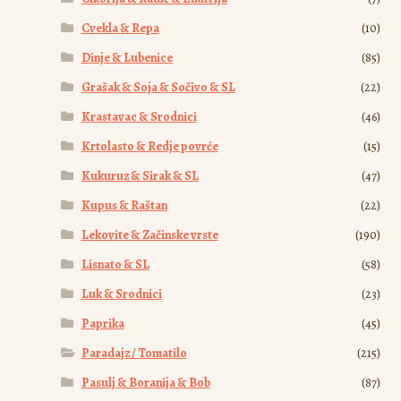
Cvekla & Repa
(10)
Dinje & Lubenice
(85)
Grašak & Soja & Sočivo & SL
(22)
Krastavac & Srodnici
(46)
Krtolasto & Redje povrće
(15)
Kukuruz & Sirak & SL
(47)
Kupus & Raštan
(22)
Lekovite & Začinske vrste
(190)
Lisnato & SL
(58)
Luk & Srodnici
(23)
Paprika
(45)
Paradajz / Tomatilo
(215)
Pasulj & Boranija & Bob
(87)