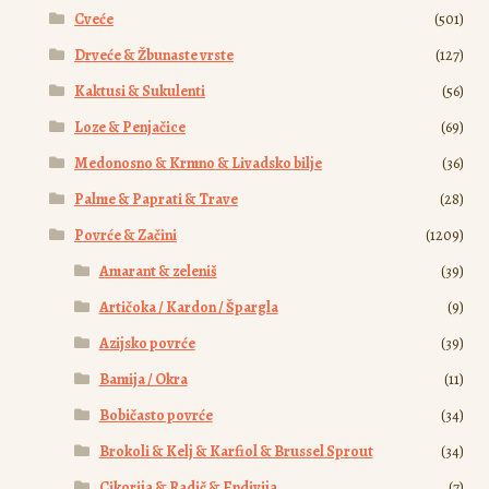
Cveće
(501)
Drveće & Žbunaste vrste
(127)
Kaktusi & Sukulenti
(56)
Loze & Penjačice
(69)
Medonosno & Krmno & Livadsko bilje
(36)
Palme & Paprati & Trave
(28)
Povrće & Začini
(1209)
Amarant & zeleniš
(39)
Artičoka / Kardon / Špargla
(9)
Azijsko povrće
(39)
Bamija / Okra
(11)
Bobičasto povrće
(34)
Brokoli & Kelj & Karfiol & Brussel Sprout
(34)
Cikorija & Radič & Endivija
(7)