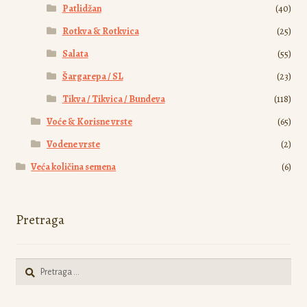
Patlidžan
(40)
Rotkva & Rotkvica
(25)
Salata
(55)
Šargarepa / SL
(23)
Tikva / Tikvica / Bundeva
(118)
Voće & Korisne vrste
(65)
Vodene vrste
(2)
Veća količina semena
(6)
Pretraga
Pretraga
za: