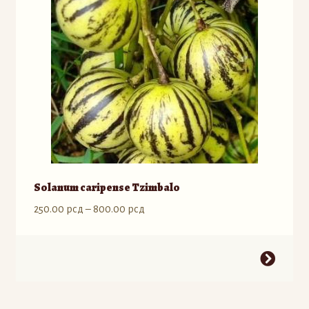
Solanum caripense Tzimbalo
Raspon
250.00
рсд
–
800.00
рсд
cena:
od
Ovaj
250.00 рсд
proizvod
do
ima
800.00 рсд