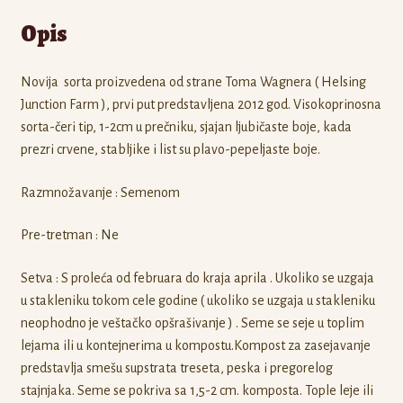
Opis
Novija sorta proizvedena od strane Toma Wagnera ( Helsing
Junction Farm ), prvi put predstavljena 2012 god. Visokoprinosna
sorta-čeri tip, 1-2cm u prečniku, sjajan ljubičaste boje, kada
prezri crvene, stabljike i list su plavo-pepeljaste boje.
Razmnožavanje : Semenom
Pre-tretman : Ne
Setva : S proleća od februara do kraja aprila . Ukoliko se uzgaja
u stakleniku tokom cele godine ( ukoliko se uzgaja u stakleniku
neophodno je veštačko opšrašivanje ) . Seme se seje u toplim
lejama ili u kontejnerima u kompostu.Kompost za zasejavanje
predstavlja smešu supstrata treseta, peska i pregorelog
stajnjaka. Seme se pokriva sa 1,5-2 cm. komposta. Tople leje ili