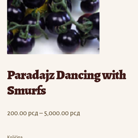
Odjava
Registracija
Paradajz Dancing with
Smurfs
Raspon
200.00
рсд
–
5,000.00
рсд
cena:
od
Količina