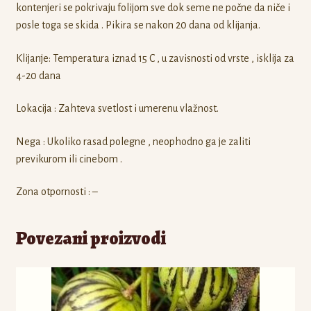
kontenjeri se pokrivaju folijom sve dok seme ne počne da niče i
posle toga se skida . Pikira se nakon 20 dana od klijanja.
Klijanje: Temperatura iznad 15 C , u zavisnosti od vrste , isklija za
4-20 dana
Lokacija : Zahteva svetlost i umerenu vlažnost.
Nega : Ukoliko rasad polegne , neophodno ga je zaliti
previkurom ili cinebom .
Zona otpornosti : –
Povezani proizvodi