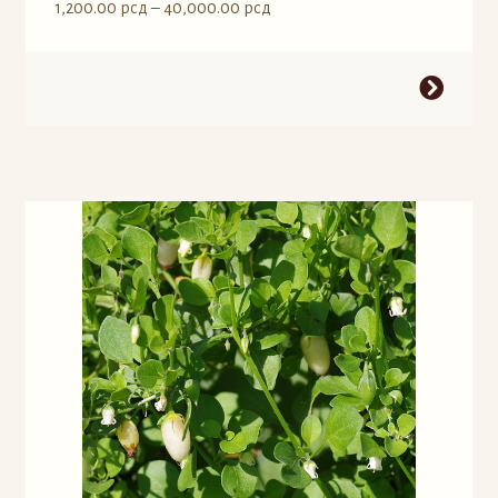
Raspon
1,200.00
рсд
–
40,000.00
рсд
cena:
od
Ovaj
1,200.00 рсд
proizvod
do
ima
40,000.00 рсд
više
varijanti.
Opcije
mogu
biti
izabrane
na
stranici
proizvoda.