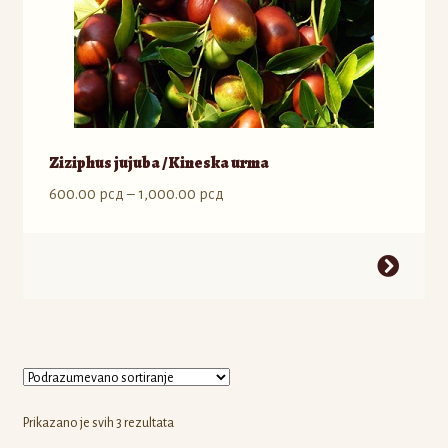
Ziziphus jujuba / Kineska urma
Raspon
600.00
рсд
–
1,000.00
рсд
cena:
od
Ovaj
600.00 рсд
proizvod
do
ima
1,000.00 рсд
više
varijanti.
Opcije
mogu
Prikazano je svih 3 rezultata
biti