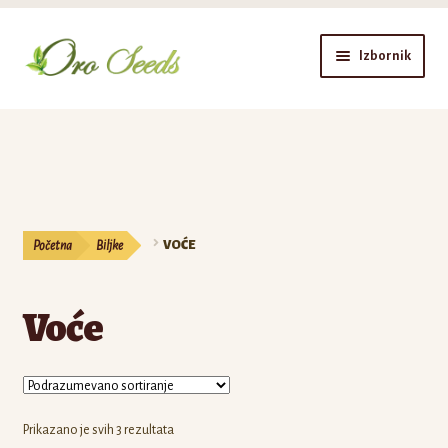
Preskoči
Skoči
Izbornik
na
na
navigaciju
sadržaj
Prodavnica
Semena
Lukovice
Početna
Biljke
VOĆE
Biljke
Voće
Oprema
Blog
Prijava
Prikazano je svih 3 rezultata