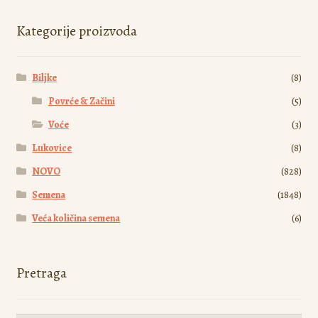
izabrane
Kategorije proizvoda
na
stranici
proizvoda.
Biljke
(8)
Povrće & Začini
(5)
Voće
(3)
Lukovice
(8)
NOVO
(828)
Semena
(1848)
Veća količina semena
(6)
Pretraga