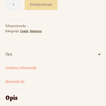
Zinnia
Dodaj u korpu
elegans
Dahlia
količina
Šifra proizvoda:
-
Kategorije:
Cveće
,
Semena
Opis
Dodatne informacije
Recenzije (0)
Opis