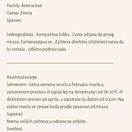
Family: Asteraceae
Genus: Zinnia
Species:
Jednogodišnja , kompaktna biljka . Cveta od juna do prvog
mraza. Samorasejava se . Zahteva direktnu izloženost suncu da
bi cvetala , odlično podnosi sušu.
————————————————————————
Razmnožavanje:
Semenom. Setva semena se vrši u februaru-martu u
zatvorenom prostoru ili toploj leji na temperaturi od 18-20ºС ili
direktnom setvom od aprila, u supstratu na dubini od 0.5cm. Na
stalno mesto se iznose kada prodje opasnost od mraza.
Supstrat:
Nema velikih zahteva u odnosu na zeljište.
Svetlost: