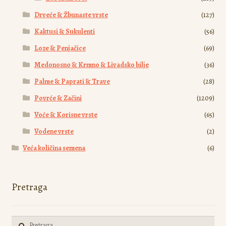
Drveće & Žbunaste vrste
(127)
Kaktusi & Sukulenti
(56)
Loze & Penjačice
(69)
Medonosno & Krmno & Livadsko bilje
(36)
Palme & Paprati & Trave
(28)
Povrće & Začini
(1209)
Voće & Korisne vrste
(65)
Vodene vrste
(2)
Veća količina semena
(6)
Pretraga
Pretraga