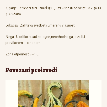
Klijanje: Temperatura iznad 15 C , u zavisnosti od vrste , isklija za
4-20 dana
Lokacija : Zahteva svetlost i umerenu vlažnost.
Nega : Ukoliko rasad polegne,neophodno ga je zaliti
previkurom ili cinebom.
Zona otpornosti : – 1 C
Povezani proizvodi