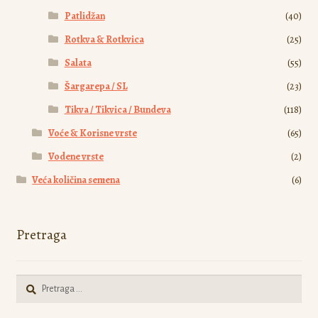
Patlidžan
(40)
Rotkva & Rotkvica
(25)
Salata
(55)
Šargarepa / SL
(23)
Tikva / Tikvica / Bundeva
(118)
Voće & Korisne vrste
(65)
Vodene vrste
(2)
Veća količina semena
(6)
Pretraga
Pretraga
za: