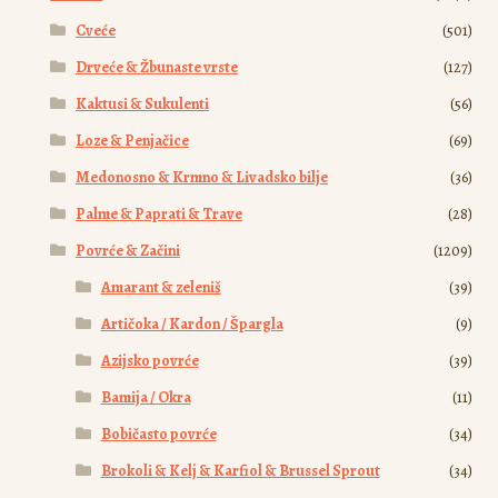
Cveće
(501)
Drveće & Žbunaste vrste
(127)
Kaktusi & Sukulenti
(56)
Loze & Penjačice
(69)
Medonosno & Krmno & Livadsko bilje
(36)
Palme & Paprati & Trave
(28)
Povrće & Začini
(1209)
Amarant & zeleniš
(39)
Artičoka / Kardon / Špargla
(9)
Azijsko povrće
(39)
Bamija / Okra
(11)
Bobičasto povrće
(34)
Brokoli & Kelj & Karfiol & Brussel Sprout
(34)