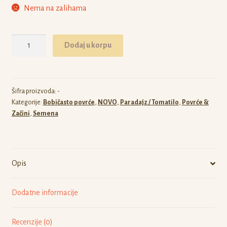
Nema na zalihama
Tomatillo
Dodaj u korpu
Mramorii
količina
Šifra proizvoda:
-
Kategorije:
Bobičasto povrće
,
NOVO
,
Paradajz / Tomatilo
,
Povrće &
Začini
,
Semena
Opis
Dodatne informacije
Recenzije (0)