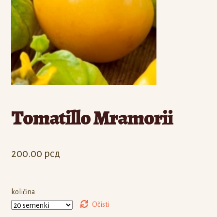
Odjava
Registracija
Tomatillo Mramorii
200.00
рсд
količina
Očisti