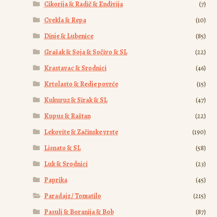
Cikorija & Radič & Endivija
(7)
Cvekla & Repa
(10)
Dinje & Lubenice
(85)
Grašak & Soja & Sočivo & SL
(22)
Krastavac & Srodnici
(46)
Krtolasto & Redje povrće
(15)
Kukuruz & Sirak & SL
(47)
Kupus & Raštan
(22)
Lekovite & Začinske vrste
(190)
Lisnato & SL
(58)
Luk & Srodnici
(23)
Paprika
(45)
Paradajz / Tomatilo
(215)
Pasulj & Boranija & Bob
(87)