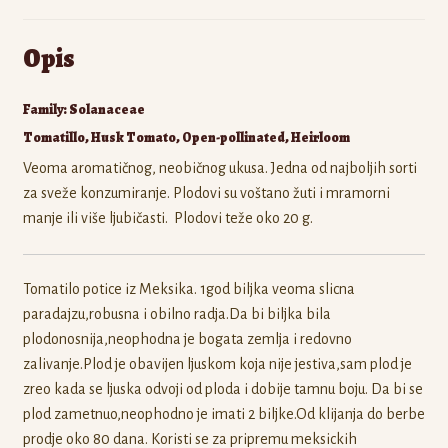
Opis
Family: Solanaceae
Tomatillo, Husk Tomato, Open-pollinated, Heirloom
Veoma aromatičnog, neobičnog ukusa. Jedna od najboljih sorti
za sveže konzumiranje. Plodovi su voštano žuti i mramorni
manje ili više ljubičasti. Plodovi teže oko 20 g.
Tomatilo potice iz Meksika. 1god biljka veoma slicna
paradajzu,robusna i obilno radja.Da bi biljka bila
plodonosnija,neophodna je bogata zemlja i redovno
zalivanje.Plod je obavijen ljuskom koja nije jestiva,sam plod je
zreo kada se ljuska odvoji od ploda i dobije tamnu boju. Da bi se
plod zametnuo,neophodno je imati 2 biljke.Od klijanja do berbe
prodje oko 80 dana. Koristi se za pripremu meksickih