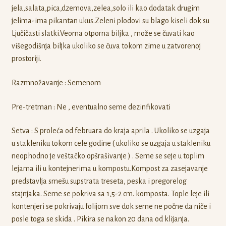
jela,salata,pica,dzemova,zelea,solo ili kao dodatak drugim
jelima-ima pikantan ukus.Zeleni plodovi su blago kiseli dok su
Ljučičasti slatki.Veoma otporna biljka , može se čuvati kao
višegodišnja biljka ukoliko se čuva tokom zime u zatvorenoj
prostoriji.
Razmnožavanje : Semenom
Pre-tretman : Ne , eventualno seme dezinfikovati
Setva : S proleća od februara do kraja aprila . Ukoliko se uzgaja
u stakleniku tokom cele godine ( ukoliko se uzgaja u stakleniku
neophodno je veštačko opšrašivanje ) . Seme se seje u toplim
lejama ili u kontejnerima u kompostu.Kompost za zasejavanje
predstavlja smešu supstrata treseta, peska i pregorelog
stajnjaka. Seme se pokriva sa 1,5-2 cm. komposta. Tople leje ili
kontenjeri se pokrivaju folijom sve dok seme ne počne da niče i
posle toga se skida . Pikira se nakon 20 dana od klijanja.