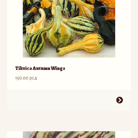
Tikvica Autumn Wings
150.00
рсд
Ovaj
proizvod
ima
više
varijanti.