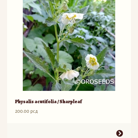
Physalis acutifolia / Sharpleaf
200.00
рсд
Ovaj