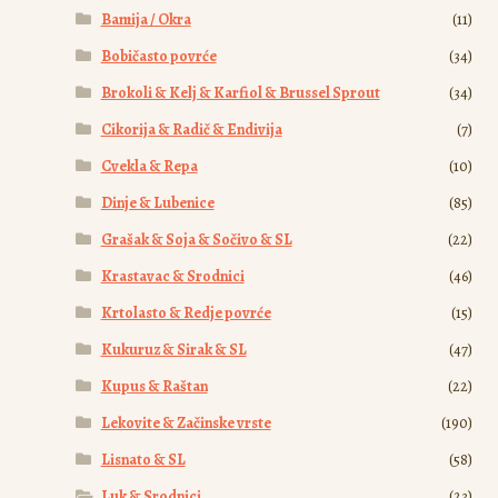
Bamija / Okra
(11)
Bobičasto povrće
(34)
Brokoli & Kelj & Karfiol & Brussel Sprout
(34)
Cikorija & Radič & Endivija
(7)
Cvekla & Repa
(10)
Dinje & Lubenice
(85)
Grašak & Soja & Sočivo & SL
(22)
Krastavac & Srodnici
(46)
Krtolasto & Redje povrće
(15)
Kukuruz & Sirak & SL
(47)
Kupus & Raštan
(22)
Lekovite & Začinske vrste
(190)
Lisnato & SL
(58)
Luk & Srodnici
(23)