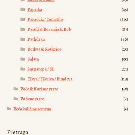
Paprika
(45)
Paradajz / Tomatilo
(215)
Pasulj & Boranija & Bob
(87)
Patlidžan
(40)
Rotkva & Rotkvica
(25)
Salata
(55)
Šargarepa / SL
(23)
Tikva / Tikvica / Bundeva
(118)
Voće & Korisne vrste
(65)
Vodene vrste
(2)
Veća količina semena
(6)
Pretraga