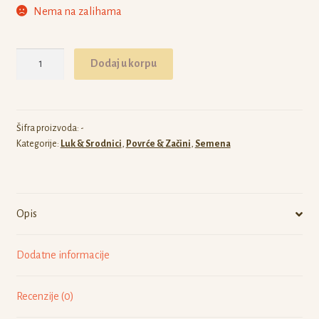
Nema na zalihama
Praziluk
Dodaj u korpu
Blue
Solaise
količina
Šifra proizvoda:
-
Kategorije:
Luk & Srodnici
,
Povrće & Začini
,
Semena
Opis
Dodatne informacije
Recenzije (0)