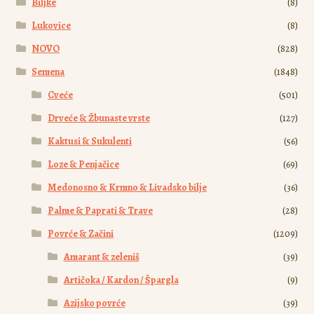
Biljke
(8)
na
stranici
Lukovice
(8)
proizvoda.
NOVO
(828)
Semena
(1848)
Cveće
(501)
Drveće & Žbunaste vrste
(127)
Kaktusi & Sukulenti
(56)
Loze & Penjačice
(69)
Medonosno & Krmno & Livadsko bilje
(36)
Palme & Paprati & Trave
(28)
Povrće & Začini
(1209)
Amarant & zeleniš
(39)
Artičoka / Kardon / Špargla
(9)
Azijsko povrće
(39)