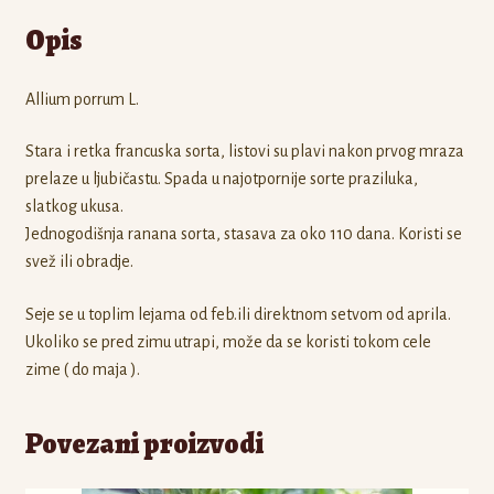
Opis
Allium porrum L.
Stara i retka francuska sorta, listovi su plavi nakon prvog mraza
prelaze u ljubičastu. Spada u najotpornije sorte praziluka,
slatkog ukusa.
Jednogodišnja ranana sorta, stasava za oko 110 dana. Koristi se
svež ili obradje.
Seje se u toplim lejama od feb.ili direktnom setvom od aprila.
Ukoliko se pred zimu utrapi, može da se koristi tokom cele
zime ( do maja ).
Povezani proizvodi