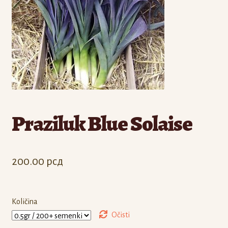
Odjava
Registracija
Praziluk Blue Solaise
200.00
рсд
Količina
Očisti