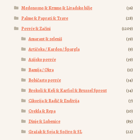
Medonosno & Krmno & Livadsko bilje
(36)
Palme & Paprati & Trave
(28)
Povrće & Začini
(1209)
Amarant & zeleniš
(39)
Artičoka / Kardon / Špargla
(9)
Azijsko povrće
(39)
Bamija / Okra
(11)
Bobičasto povrće
(34)
Brokoli & Kelj & Karfiol & Brussel Sprout
(34)
Cikorija & Radič & Endivija
(7)
Cvekla & Repa
(10)
Dinje & Lubenice
(85)
Grašak & Soja & Sočivo & SL
(22)