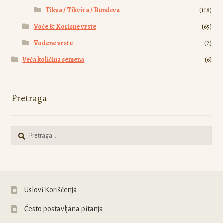
Tikva / Tikvica / Bundeva
(118)
Voće & Korisne vrste
(65)
Vodene vrste
(2)
Veća količina semena
(6)
Pretraga
Pretraga
za:
Uslovi Korišćenja
Često postavljana pitanja