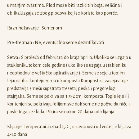
u manjim cvastima. Plod može biti različitih boja, veličina i
oblika.Uzgaja se zbog plodova koji se koriste kao povrće.
Razmnožavanje : Semenom
Pre-tretman : Ne, eventualno seme dezinfikovati
Setva : S proleća od februara do kraja aprila. Ukoliko se uzgaja u
stakleniku tokom cele godine ( ukoliko se uzgaja u stakleniku
neophodno je veštačko opšrašivanje ). Seme se seje u toplim
lejama ili u kontejnerima u kompostu.Kompost za zasejavanje
predstavlja smešu supstrata treseta, peska i pregorelog
stajnjaka. Seme se pokriva sa 1,5-2 cm. komposta. Tople leje ili
kontenjeri se pokrivaju folijom sve dok seme ne počne da niče i
posle toga se skida. Pikira se nakon 20 dana od klijanja.
Klijanje: Temperatura iznad 15 C , u zavisnosti od vrste , isklija za
4-20 dana