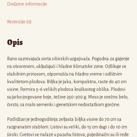
Dodatne informacije
Recenzije (0)
Opis
Rano sazrevajuća sorta sibirskih uzgajivača. Pogodna za gajenje
na otvorenom, uključujući i hladne klimatske zone. Odlikuje se
stabilnim prinosom, otpornošću na hladno vreme i odličnim
kvalitetom plodova. Biljka je jaka, kompaktna, raste do 40 cm
visine. Formira 5-6 velikih plodova kruškastog oblika. Plodovi
su jarko jorgovane boje, težine 250-300 g. Meso je snežno belo,
čvrsto, sa malo semenki i genetskim nedostatkom gorčine.
Patlidžan je jednogodišnja zeljasta biljka visine do 70 cm sa
razgranatim stablom. Listovi su veliki, do 15 cm dugi i do 10 cm
široki. Cvetovi se nalaze u pazuhu listova, pojedinačni su ili ređe