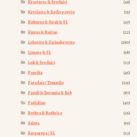
Krastavac & Srodnici
(46)
Krtolasto & Redje povrće
(15)
Kukuruz & Sirak & SL
(47)
Kupus & Raštan
(22)
Lekovite & Začinske vrste
(190)
Lisnato & SL
(58)
Luk & Srodnici
(23)
Paprika
(45)
Paradajz / Tomatilo
(215)
Pasulj & Boranija & Bob
(87)
Patlidžan
(40)
Rotkva & Rotkvica
(25)
Salata
(55)
Šargarepa / SL
(23)