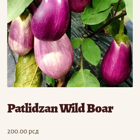
Odjava
Registracija
Patlidzan Wild Boar
200.00
рсд