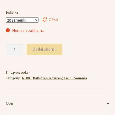
količina
Očisti
Nema na zalihama
Patlidzan
Dodaj u korpu
Wild
Boar
količina
Šifra proizvoda:
-
Kategorije:
NOVO
,
Patlidžan
,
Povrće & Začini
,
Semena
Opis