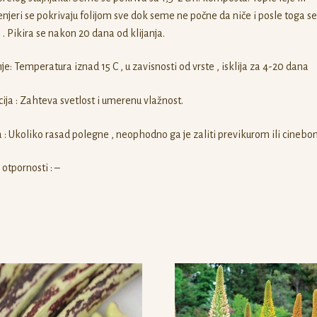
njeri se pokrivaju folijom sve dok seme ne počne da niče i posle toga s
 . Pikira se nakon 20 dana od klijanja.
nje: Temperatura iznad 15 C , u zavisnosti od vrste , isklija za 4-20 dana
ija : Zahteva svetlost i umerenu vlažnost.
: Ukoliko rasad polegne , neophodno ga je zaliti previkurom ili cinebo
otpornosti : –