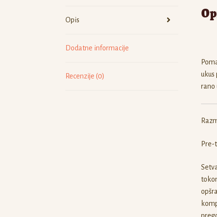
Op
Opis
Dodatne informacije
Pomal
ukus 
Recenzije (0)
rano 
Razm
Pre-
Setva
tokom
opšra
kompo
prego