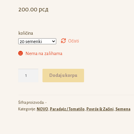
200.00
рсд
količina
Očisti
Nema na zalihama
Paradajz
Dodaj u korpu
Bear
Paw
količina
Šifra proizvoda:
-
Kategorije:
NOVO
,
Paradajz / Tomatilo
,
Povrće & Začini
,
Semena