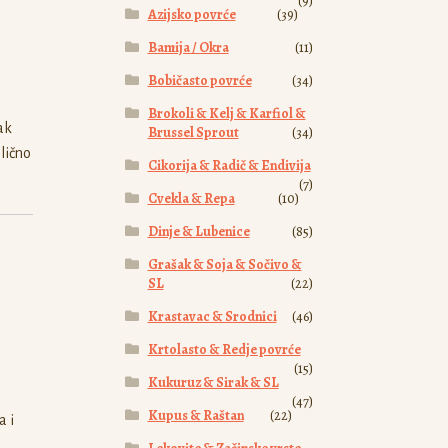
(9)
Azijsko povrće
(39)
Bamija / Okra
(11)
Bobičasto povrće
(34)
Brokoli & Kelj & Karfiol &
jak
Brussel Sprout
(34)
ilično
Cikorija & Radič & Endivija
(7)
Cvekla & Repa
(10)
Dinje & Lubenice
(85)
Grašak & Soja & Sočivo &
SL
(22)
Krastavac & Srodnici
(46)
Krtolasto & Redje povrće
(15)
Kukuruz & Sirak & SL
(47)
Kupus & Raštan
(22)
a i