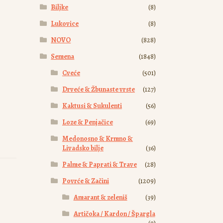
Biljke
(8)
Lukovice
(8)
NOVO
(828)
Semena
(1848)
Cveće
(501)
Drveće & Žbunaste vrste
(127)
Kaktusi & Sukulenti
(56)
Loze & Penjačice
(69)
Medonosno & Krmno &
Livadsko bilje
(36)
Palme & Paprati & Trave
(28)
Povrće & Začini
(1209)
Amarant & zeleniš
(39)
Artičoka / Kardon / Špargla