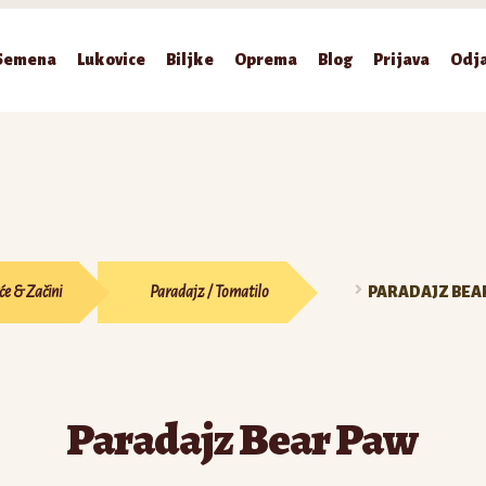
Semena
Lukovice
Biljke
Oprema
Blog
Prijava
Odj
će & Začini
Paradajz / Tomatilo
PARADAJZ BEA
Paradajz Bear Paw