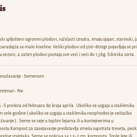
is
o spljošteni ogromni plodovi, ružičasti iznutra, imaju sjajan, starinski, 
paradajza sa malo kiseline. Veliki plodovi od 500-800gr pojavljuju se pr
u sezoni, a zatim plodovi postaju sve veći i veći do 1,5kg. Sibirska sorta.
nožavanje : Semenom
tretman : Ne
 : S proleća od februara do kraja aprila . Ukoliko se uzgaja u stakleniku
 cele godine ( ukoliko se uzgaja u stakleniku neophodno je veštačko
šivanje ) . Seme se seje u toplim lejama ili u kontejnerima u
stu.Kompost za zasejavanje predstavlja smešu supstrata treseta, pesk
relog stajnjaka. Seme se pokriva sa 1,5-2 cm. komposta. Tople leje ili