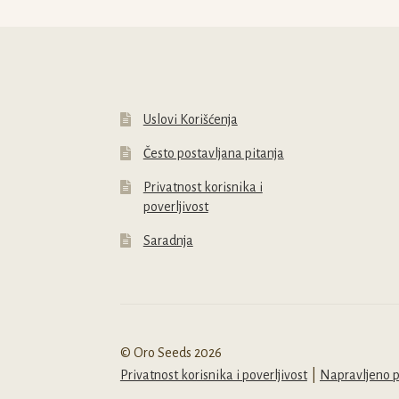
biti
b
izabrane
i
na
n
stranici
s
proizvoda.
p
Uslovi Korišćenja
Često postavljana pitanja
Privatnost korisnika i
poverljivost
Saradnja
© Oro Seeds 2026
Privatnost korisnika i poverljivost
Napravljeno