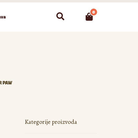
0
Pretraži
ava
R PAW
Kategorije proizvoda