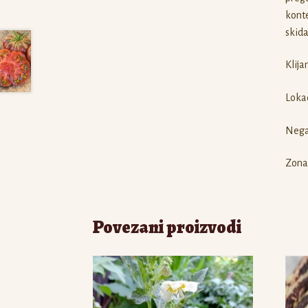
konte
skida
Klija
Lokac
Nega 
Zona 
Povezani proizvodi