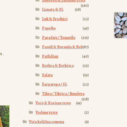
Lekovite & Začinske vrste
(190)
e
Lisnato & SL
(58)
Luk & Srodnici
(23)
Paprika
(45)
Paradajz / Tomatilo
(215)
Pasulj & Boranija & Bob
(87)
m .
Patlidžan
(40)
Rotkva & Rotkvica
(25)
Salata
(55)
Šargarepa / SL
(23)
Tikva / Tikvica / Bundeva
(118)
Voće & Korisne vrste
(65)
Vodene vrste
(2)
Veća količina semena
(6)