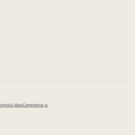
tranici
proizvoda.
roizvoda.
 pomoću WooCommerce-a
.