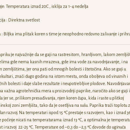
nje: Temperatura iznad 20C , isklija za 1-4 nedelja
ija : Direktna svetlost
: Biljka ima plitak koren s time je neophodno redovno zalivanje i prihr
priku je najvažnije da se gaji na rastresitom, hranljivom, lakom zemljišt
elima gde nema kasnih mrazeva, gde ima vode za navodnjavanje, i na
 zemljištima, jer ona pati od mnogih bolesti i štetočina. Ako se gaji u
ulturi, znači dugo godina na istom mestu, onda oboljeva od virusnih i
ičnih bolesti i daje slabe rezultate i neupotrebljive plodove. Navodnjavan
 važna agrotehnička mera u proizvodnji paprike, naročito ako se gaji 
a jer se, prilikom presađivanja, njen koren čupa, kida i raste u plitkoj
inskoj zoni zemljišta, tako da je osetljiva na sušu. Paprika traži toplotu 
lan razvoj. Na temperaturi ispod 15 ºC prestaje s razvojem, kao i iznad 36
počinje nicati na temperaturama iznad 13 ºC, a optimalna je temperat
st i razvoj 22-25 ºC. Temperature od –0,3 do –2,5 ºC dovode do uginuća