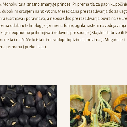
e. Monokultura znatno smanjuje prinose. Priprema tla za papriku počinj
, dubokim oranjem na 30-35 cm. Mesec dana pre rasađivanja tlo za uzgo
vira (usitnjava i poravnava, a neposredno pre rasađivanja površina se ur
rema odabiru tehnologije (primena folije, agrila, sistem navodnjavanja i 
ku je neophodno prihranjivati redovno, pre sadnje ( Stajsko djubrivo ili
oku rasta ( najčešće kristalnim i vodopotopivim djubrivima ). Moguća je i
arna prihrana ( preko lista ).