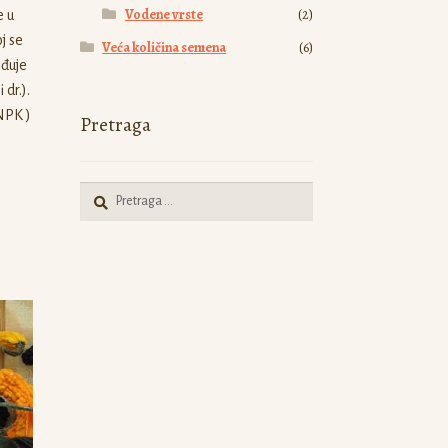
Vodene vrste
(2)
e u
j se
Veća količina semena
(6)
eđuje
dr.).
 NPK )
Pretraga
Pretraga
za: