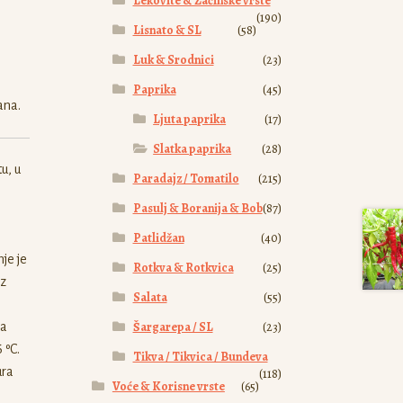
Lekovite & Začinske vrste
(190)
Lisnato & SL
(58)
Luk & Srodnici
(23)
Paprika
(45)
ana.
Ljuta paprika
(17)
Slatka paprika
(28)
u, u
Paradajz / Tomatilo
(215)
Pasulj & Boranija & Bob
(87)
Patlidžan
(40)
je je
Rotkva & Rotkvica
(25)
iz
Salata
(55)
Šargarepa / SL
(23)
za
 ºC.
Tikva / Tikvica / Bundeva
ura
(118)
Voće & Korisne vrste
(65)