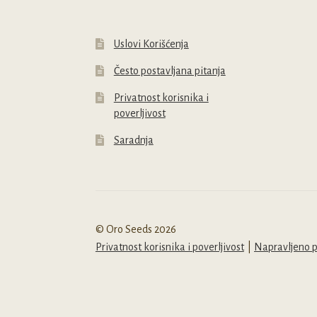
s
proizvoda.
p
Uslovi Korišćenja
Često postavljana pitanja
Privatnost korisnika i
poverljivost
Saradnja
© Oro Seeds 2026
Privatnost korisnika i poverljivost
Napravljeno