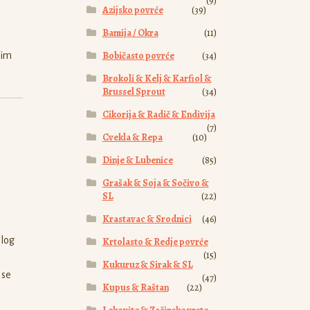
(9)
Azijsko povrće
(39)
Bamija / Okra
(11)
Bobičasto povrće
(34)
vim
Brokoli & Kelj & Karfiol &
Brussel Sprout
(34)
Cikorija & Radič & Endivija
(7)
Cvekla & Repa
(10)
Dinje & Lubenice
(85)
Grašak & Soja & Sočivo &
SL
(22)
Krastavac & Srodnici
(46)
elog
Krtolasto & Redje povrće
(15)
Kukuruz & Sirak & SL
 se
(47)
Kupus & Raštan
(22)