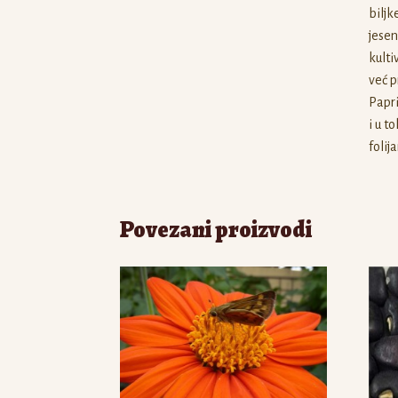
biljk
jesen
kulti
već p
Papri
i u t
folij
Povezani proizvodi