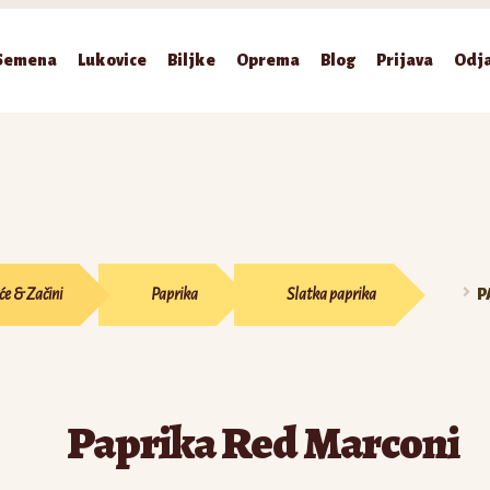
Semena
Lukovice
Biljke
Oprema
Blog
Prijava
Odj
će & Začini
Paprika
Slatka paprika
P
Paprika Red Marconi