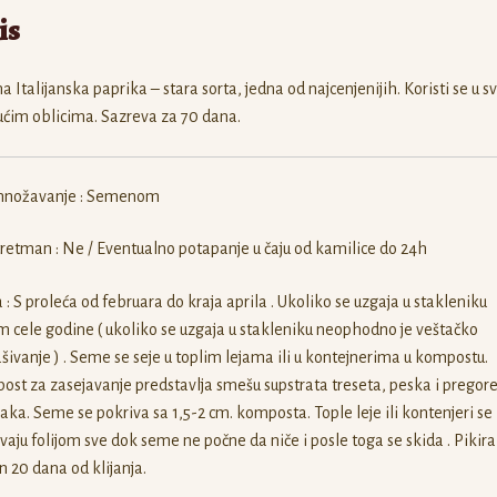
is
a Italijanska paprika – stara sorta, jedna od najcenjenijih. Koristi se u s
ćim oblicima. Sazreva za 70 dana.
nožavanje : Semenom
retman : Ne / Eventualno potapanje u čaju od kamilice do 24h
 : S proleća od februara do kraja aprila . Ukoliko se uzgaja u stakleniku
 cele godine ( ukoliko se uzgaja u stakleniku neophodno je veštačko
šivanje ) . Seme se seje u toplim lejama ili u kontejnerima u kompostu.
st za zasejavanje predstavlja smešu supstrata treseta, peska i pregor
jaka. Seme se pokriva sa 1,5-2 cm. komposta. Tople leje ili kontenjeri se
vaju folijom sve dok seme ne počne da niče i posle toga se skida . Pikira
 20 dana od klijanja.