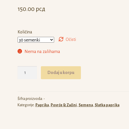
150.00
рсд
Količina
Očisti
Nema na zalihama
Paprika
Dodaj u korpu
Red
Marconi
količina
Šifra proizvoda:
-
Kategorije:
Paprika
,
Povrće & Začini
,
Semena
,
Slatka paprika