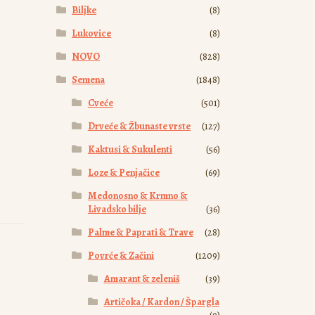
Biljke
(8)
Lukovice
(8)
NOVO
(828)
Semena
(1848)
Cveće
(501)
Drveće & Žbunaste vrste
(127)
Kaktusi & Sukulenti
(56)
Loze & Penjačice
(69)
Medonosno & Krmno &
Livadsko bilje
(36)
Palme & Paprati & Trave
(28)
Povrće & Začini
(1209)
Amarant & zeleniš
(39)
Artičoka / Kardon / Špargla