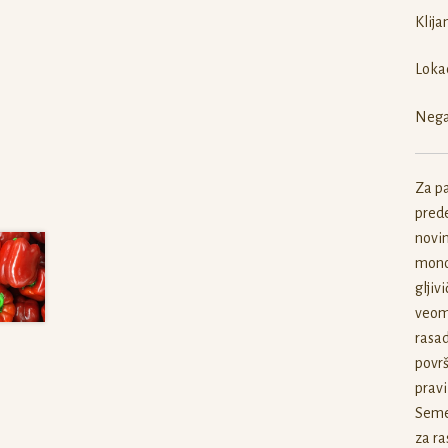
Klija
Lokac
Nega 
Za pa
pred
novim
monok
gljiv
veoma
rasad
površ
pravi
Seme 
za ra