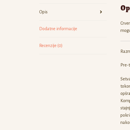
Op
Opis
Crven
Dodatne informacije
mogu
Recenzije (0)
Razm
Pre-t
Setva
tokom
opšra
Kompo
stajn
pokri
nakon