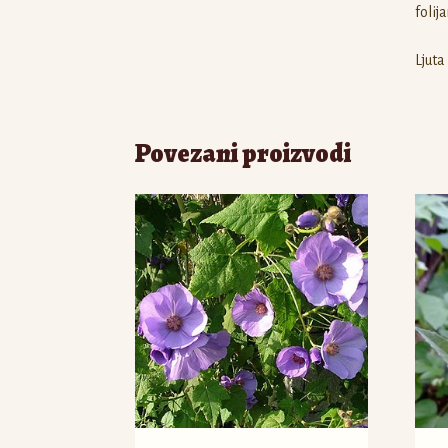
folij
Ljuta
Povezani proizvodi