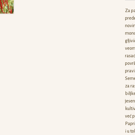
Za pa
pred
novim
monok
gljiv
veoma
rasad
površ
pravi
Seme 
za ra
biljk
jesen
kulti
već p
Papri
i u t