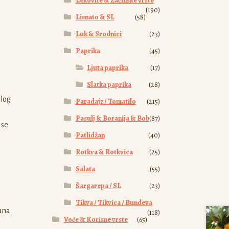
Lekovite & Začinske vrste
(190)
Lisnato & SL
(58)
Luk & Srodnici
(23)
Paprika
(45)
Ljuta paprika
(17)
Slatka paprika
(28)
elog
Paradajz / Tomatilo
(215)
Pasulj & Boranija & Bob
(87)
 se
Patlidžan
(40)
Rotkva & Rotkvica
(25)
Salata
(55)
Šargarepa / SL
(23)
Tikva / Tikvica / Bundeva
ana.
(118)
Voće & Korisne vrste
(65)