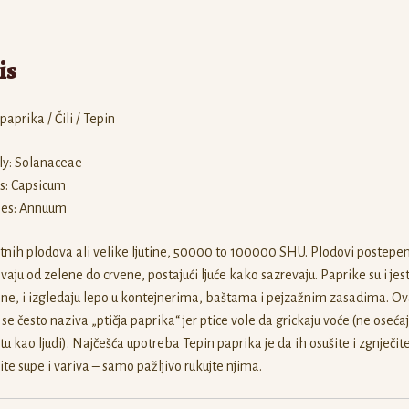
is
 paprika / Čili / Tepin
ly: Solanaceae
s: Capsicum
ies: Annuum
sitnih plodova ali velike ljutine, 50000 to 100000 SHU. Plodovi postepe
vaju od zelene do crvene, postajući ljuće kako sazrevaju. Paprike su i jest
ne, i izgledaju lepo u kontejnerima, baštama i pejzažnim zasadima. O
 se često naziva „ptičja paprika“ jer ptice vole da grickaju voće (ne oseća
tu kao ljudi). Najčešća upotreba Tepin paprika je da ih osušite i zgnječit
ite supe i variva – samo pažljivo rukujte njima.