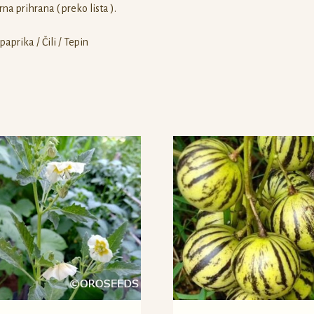
arna prihrana ( preko lista ).
 paprika / Čili / Tepin