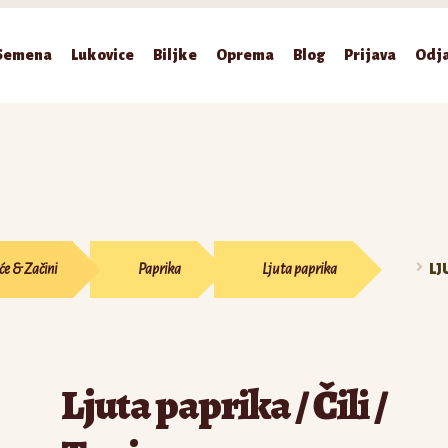
Semena
Lukovice
Biljke
Oprema
Blog
Prijava
Odj
će & Začini
Paprika
Ljuta paprika
LJ
Ljuta paprika / Čili /