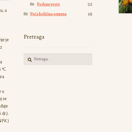
Vodene vrste
(2)
u, u
Veća količina semena
(6)
Pretraga
je je
iz
Pretraga
za
za:
 ºC.
ura
e u
j se
eđuje
dr.).
 NPK )