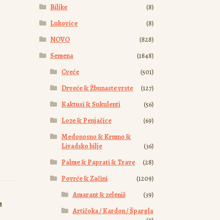
Biljke
(8)
Lukovice
(8)
NOVO
(828)
Semena
(1848)
Cveće
(501)
Drveće & Žbunaste vrste
(127)
Kaktusi & Sukulenti
(56)
Loze & Penjačice
(69)
Medonosno & Krmno &
Livadsko bilje
(36)
Palme & Paprati & Trave
(28)
Povrće & Začini
(1209)
Amarant & zeleniš
(39)
a
Artičoka / Kardon / Špargla