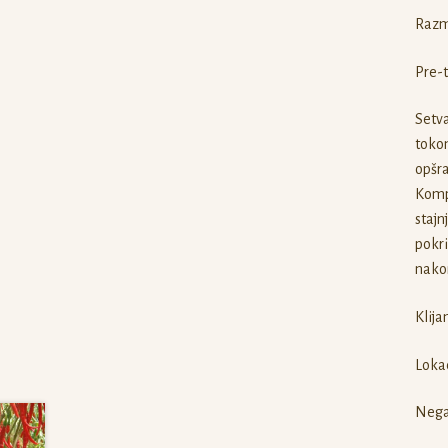
Razm
Pre-t
Setva
tokom
opšra
Kompo
stajn
pokri
nakon
Klija
Lokac
Nega 