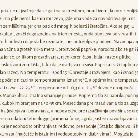
priku je najvažnije da se gaji na rastresitom, hranljivom, lakom zemljišt
elima gde nema kasnih mrazeva, gde ima vode za navodnjavanje, i na
 zemljištima, jer ona pati od mnogih bolesti i štetočina. Ako se gaji u
ulturi, znači dugo godina na istom mestu, onda oboljeva od virusnih i
ičnih bolesti i daje slabe rezultate i neupotrebljive plodove. Navodnjavan
 važna agrotehnička mera u proizvodnji paprike, naročito ako se gaji 
a jer se, prilikom presađivanja, njen koren čupa, kida i raste u plitkoj
inskoj zoni zemljišta, tako da je osetljiva na sušu. Paprika traži toplotu 
lan razvoj. Na temperaturi ispod 15 ºC prestaje s razvojem, kao i iznad 36
počinje nicati na temperaturama iznad 13 ºC, a optimalna je temperat
st i razvoj 22-25 ºC. Temperature od –0,3 do –2,5 ºC dovode do uginuća
e. Monokultura znatno smanjuje prinose. Priprema tla za papriku počinj
, dubokim oranjem na 30-35 cm. Mesec dana pre rasađivanja tlo za uzgo
vira (usitnjava i poravnava, a neposredno pre rasađivanja površina se ur
rema odabiru tehnologije (primena folije, agrila, sistem navodnjavanja i 
ku je neophodno prihranjivati redovno, pre sadnje ( Stajsko djubrivo ili
oku rasta ( najčešće kristalnim i vodopotopivim djubrivima ). Moguća je i