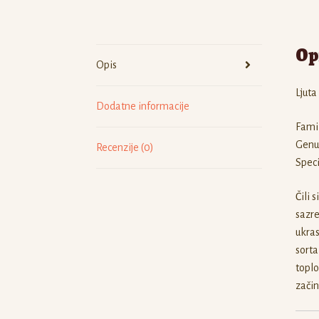
Op
Opis
Ljuta
Dodatne informacije
Fami
Genu
Recenzije (0)
Spec
Čili 
sazre
ukras
sorta
toplo
začin