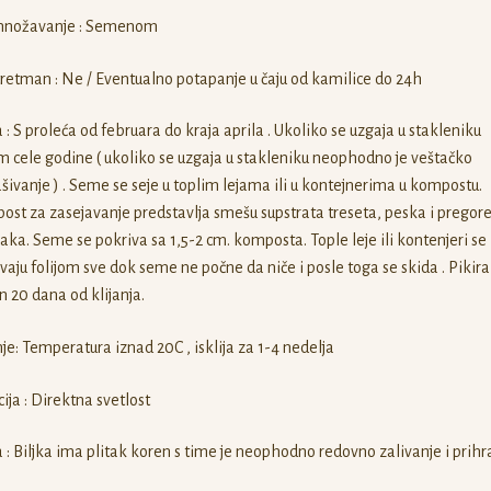
nožavanje : Semenom
retman : Ne / Eventualno potapanje u čaju od kamilice do 24h
 : S proleća od februara do kraja aprila . Ukoliko se uzgaja u stakleniku
 cele godine ( ukoliko se uzgaja u stakleniku neophodno je veštačko
šivanje ) . Seme se seje u toplim lejama ili u kontejnerima u kompostu.
st za zasejavanje predstavlja smešu supstrata treseta, peska i pregor
jaka. Seme se pokriva sa 1,5-2 cm. komposta. Tople leje ili kontenjeri se
vaju folijom sve dok seme ne počne da niče i posle toga se skida . Pikira
 20 dana od klijanja.
nje: Temperatura iznad 20C , isklija za 1-4 nedelja
ija : Direktna svetlost
: Biljka ima plitak koren s time je neophodno redovno zalivanje i prihr