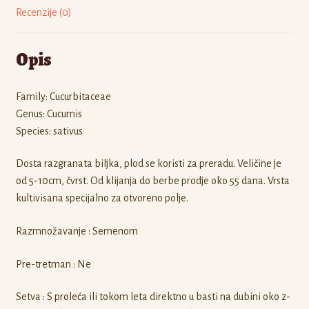
Recenzije (0)
Opis
Family: Cucurbitaceae
Genus: Cucumis
Species: sativus
Dosta razgranata biljka, plod se koristi za preradu. Veličine je
od 5-10cm, čvrst. Od klijanja do berbe prodje oko 55 dana. Vrsta
kultivisana specijalno za otvoreno polje.
Razmnožavanje : Semenom
Pre-tretman : Ne
Setva : S proleća ili tokom leta direktno u basti na dubini oko 2-