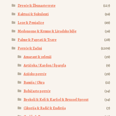
Drveće & Žbunaste vrste
(127)
Kaktusi & Sukulenti
(56)
Loze & Penjačice
(69)
Medonosno & Krmno & Livadsko bilje
(36)
Palme & Paprati & Trave
(28)
Povrće & Začini
(1209)
Amarant & zeleniš
(39)
Artičoka / Kardon / Špargla
(9)
Azijsko povrće
(39)
Bamija / Okra
(11)
Bobičasto povrće
(34)
Brokoli & Kelj & Karfiol & Brussel Sprout
(34)
Cikorija & Radič & Endivija
(7)