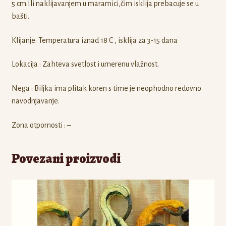
5 cm.Ili naklijavanjem u maramici,čim isklija prebacuje se u
bašti.
Klijanje: Temperatura iznad 18 C , isklija za 3-15 dana
Lokacija : Zahteva svetlost i umerenu vlažnost.
Nega : Biljka ima plitak koren s time je neophodno redovno
navodnjavanje.
Zona otpornosti : –
Povezani proizvodi