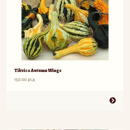
Tikvica Autumn Wings
150.00
рсд
Ovaj
proizvod
ima
više
varijanti.