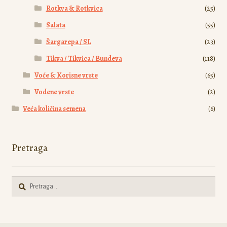
Rotkva & Rotkvica
(25)
Salata
(55)
Šargarepa / SL
(23)
Tikva / Tikvica / Bundeva
(118)
Voće & Korisne vrste
(65)
Vodene vrste
(2)
Veća količina semena
(6)
Pretraga
Pretraga
za: