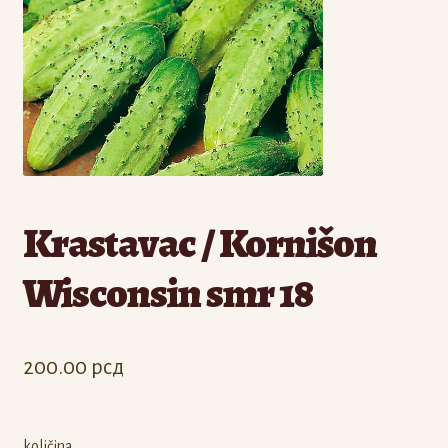
Odjava
Registracija
Krastavac / Kornišon
Wisconsin smr 18
200.00
рсд
količina