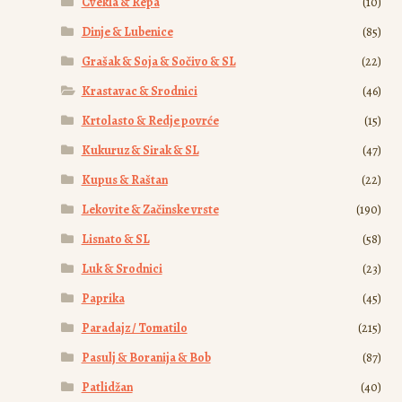
Cvekla & Repa
(10)
Dinje & Lubenice
(85)
Grašak & Soja & Sočivo & SL
(22)
Krastavac & Srodnici
(46)
Krtolasto & Redje povrće
(15)
Kukuruz & Sirak & SL
(47)
Kupus & Raštan
(22)
Lekovite & Začinske vrste
(190)
Lisnato & SL
(58)
Luk & Srodnici
(23)
Paprika
(45)
Paradajz / Tomatilo
(215)
Pasulj & Boranija & Bob
(87)
Patlidžan
(40)