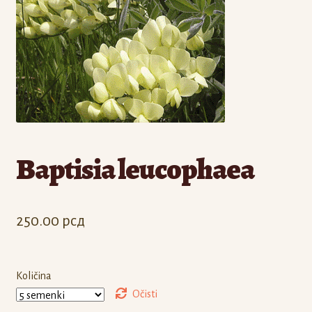
Odjava
Registracija
Baptisia leucophaea
250.00
рсд
Količina
Očisti