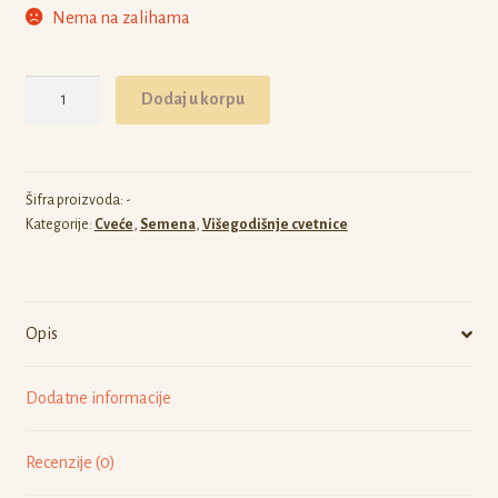
Nema na zalihama
Baptisia
Dodaj u korpu
leucophaea
količina
Šifra proizvoda:
-
Kategorije:
Cveće
,
Semena
,
Višegodišnje cvetnice
Opis
Dodatne informacije
Recenzije (0)