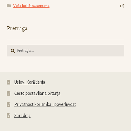
Veća količina semena
(6)
Pretraga
Pretraga
za:
Uslovi Korišćenja
Često postavljana pitanja
Privatnost korisnika i poverljivost
Saradnja