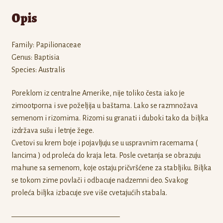
Opis
Family: Papilionaceae
Genus: Baptisia
Species: Australis
Poreklom iz centralne Amerike, nije toliko česta iako je
zimootporna i sve poželjija u baštama. Lako se razmnožava
semenom i rizomima. Rizomi su granati i duboki tako da biljka
izdržava sušu i letnje žege.
Cvetovi su krem boje i pojavljuju se u uspravnim racemama (
lancima ) od proleća do kraja leta. Posle cvetanja se obrazuju
mahune sa semenom, koje ostaju pričvršćene za stabljiku. Biljka
se tokom zime povlači i odbacuje nadzemni deo. Svakog
proleća biljka izbacuje sve više cvetajućih stabala.
——————————————–