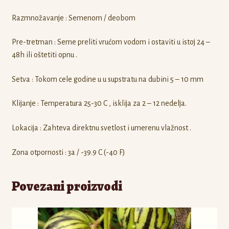
Razmnožavanje : Semenom / deobom
Pre-tretman : Seme preliti vrućom vodom i ostaviti u istoj 24 –
48h ili oštetiti opnu .
Setva : Tokom cele godine u u supstratu na dubini 5 – 10 mm
Klijanje : Temperatura 25-30 C , isklija za 2 – 12 nedelja.
Lokacija : Zahteva direktnu svetlost i umerenu vlažnost .
Zona otpornosti : 3a / -39.9 C (-40 F)
Povezani proizvodi