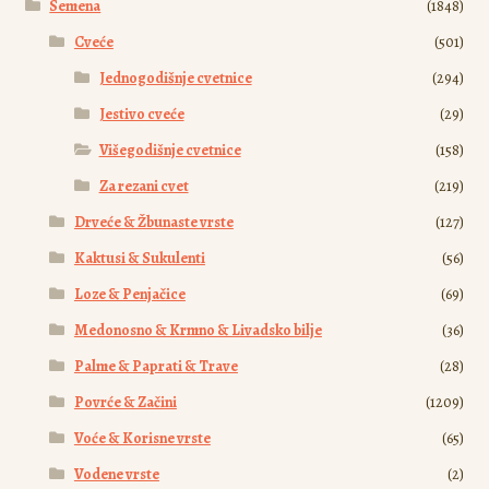
Semena
(1848)
Cveće
(501)
Jednogodišnje cvetnice
(294)
Jestivo cveće
(29)
Višegodišnje cvetnice
(158)
Za rezani cvet
(219)
Drveće & Žbunaste vrste
(127)
Kaktusi & Sukulenti
(56)
Loze & Penjačice
(69)
Medonosno & Krmno & Livadsko bilje
(36)
Palme & Paprati & Trave
(28)
Povrće & Začini
(1209)
Voće & Korisne vrste
(65)
Vodene vrste
(2)