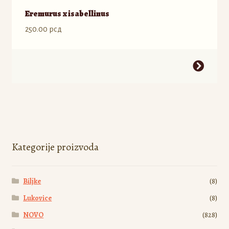
Eremurus x isabellinus
250.00
рсд
Ovaj
proizvod
ima
više
varijanti.
Opcije
mogu
Kategorije proizvoda
biti
izabrane
Biljke
(8)
na
stranici
Lukovice
(8)
proizvoda.
NOVO
(828)