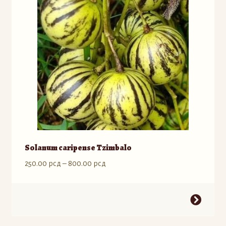
Solanum caripense Tzimbalo
Raspon
250.00
рсд
–
800.00
рсд
cena:
od
Ovaj
250.00 рсд
proizvod
do
ima
800.00 рсд