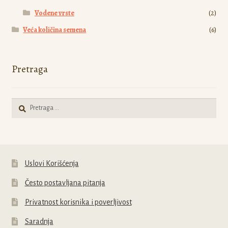
Vodene vrste
(2)
Veća količina semena
(6)
Pretraga
Pretraga
za:
Uslovi Korišćenja
Često postavljana pitanja
Privatnost korisnika i poverljivost
Saradnja