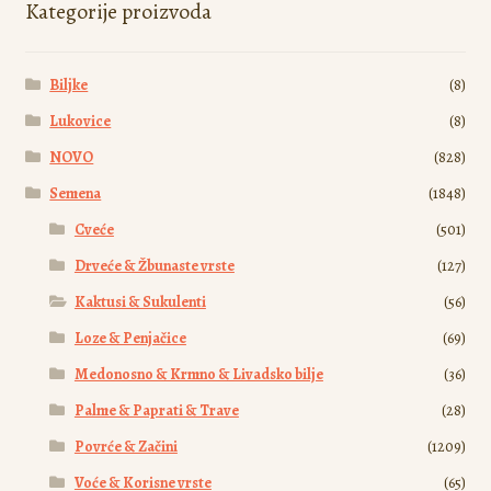
mogu
Kategorije proizvoda
biti
izabrane
Biljke
(8)
na
stranici
Lukovice
(8)
proizvoda.
NOVO
(828)
Semena
(1848)
Cveće
(501)
Drveće & Žbunaste vrste
(127)
Kaktusi & Sukulenti
(56)
Loze & Penjačice
(69)
Medonosno & Krmno & Livadsko bilje
(36)
Palme & Paprati & Trave
(28)
Povrće & Začini
(1209)
Voće & Korisne vrste
(65)