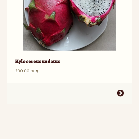
stranici
proizvoda.
Hylocereus undatus
200.00
рсд
Ovaj
proizvod
ima
više
varijanti.
Opcije