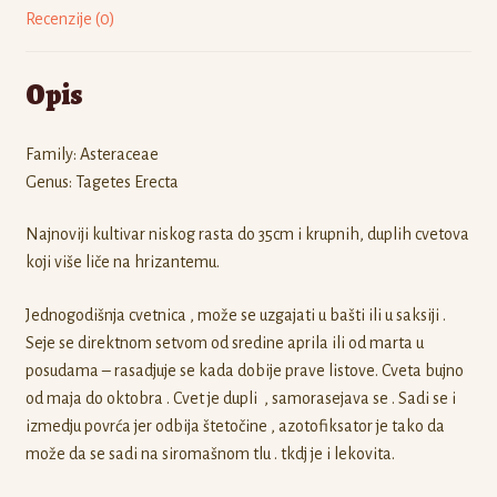
Recenzije (0)
Opis
Family: Asteraceae
Genus: Tagetes Erecta
Najnoviji kultivar niskog rasta do 35cm i krupnih, duplih cvetova
koji više liče na hrizantemu.
Jednogodišnja cvetnica , može se uzgajati u bašti ili u saksiji .
Seje se direktnom setvom od sredine aprila ili od marta u
posudama – rasadjuje se kada dobije prave listove. Cveta bujno
od maja do oktobra . Cvet je dupli , samorasejava se . Sadi se i
izmedju povrća jer odbija štetočine , azotofiksator je tako da
može da se sadi na siromašnom tlu . tkdj je i lekovita.