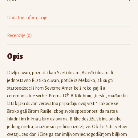
Dodatne informacije
Recenzije (0)
Opis
Divlji duvan, poznat i kao Sveti duvan, Astečki duvan ili
jednostavno Rustika duvan, potiče iz Meksika, ali su ga
starosedeoci širom Severne Amerike široko gajili u
ceremonijalne svrhe. Prema DŽ. B. Kilebruu, „turski, mađarski i
latakijski duvan verovatno pripadaju ovoj vrsti“. Takođe se
široko gaji širom Rusije, zbog svoje sposobnosti da raste u
hladnijim klimatskim uslovima. Biljke dostižu visinu od oko
jednog metra, snažne su i prilično izdržljive. Obilni žuti cvetovi
cvetaju ceo dan i čine ga zanimljivom jednogodišnjom biljkom