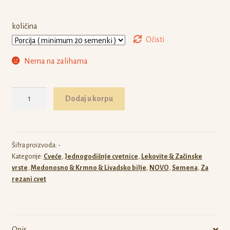
količina
Očisti
Nema na zalihama
Nicotiana
Dodaj u korpu
Rustica
količina
Šifra proizvoda:
-
Kategorije:
Cveće
,
Jednogodišnje cvetnice
,
Lekovite & Začinske
vrste
,
Medonosno & Krmno & Livadsko bilje
,
NOVO
,
Semena
,
Za
rezani cvet
Opis