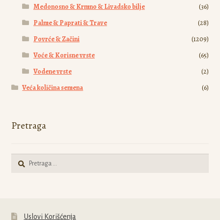
Medonosno & Krmno & Livadsko bilje
(36)
Palme & Paprati & Trave
(28)
Povrće & Začini
(1209)
Voće & Korisne vrste
(65)
Vodene vrste
(2)
Veća količina semena
(6)
Pretraga
Pretraga
za:
Uslovi Korišćenja