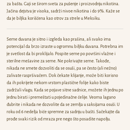
za baštu. Gaji se širom sveta za pušenje i proizvodnju nikotina.
Jačina dejstva je visoka, sadrži nivoe nikotina i do 9%. Kaže se
da je biljka korišćena kao otrov za strele u Meksiku.
Seme duvana je sitno i izgleda kao prašina, ali svako ima
potencijal da brzo izraste u ogromnu biljku duvana. Potrebna im
je svetlost da bi proklijalo. Pospite seme po površini vlažne i
sterilne mešavine za seme. Ne pokrivajte seme. Takođe,
nikada ne smete dozvoliti da se osuši, pa se često (ali nežno)
zalivate raspršivačem. Dok čekate klijanje, može biti korisno
da ih pokrijete nekom vrstom plastične folije kako biste
zadržali vlagu. Kada se pojave sitne sadnice, možete ih jednu po
jednu birati i premeštati u pojedinačne ćelije. Veoma lagano
đubrite i nikada ne dozvolite da se zemlja u saksijama osuši. U
roku od 6 nedelja biće spremne za sadnju u bašti. Sačekajte da
prođe svaki rizik od mraza pre nego što posadite napolju.