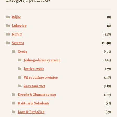
biti
izabrane
Biljke
(8)
na
stranici
Lukovice
(8)
proizvoda.
NOVO
(828)
Semena
(1848)
Cveće
(501)
Jednogodišnje cvetnice
(294)
Jestivo cveće
(29)
Višegodišnje cvetnice
(158)
Za rezani cvet
(219)
Drveće & Žbunaste vrste
(127)
Kaktusi & Sukulenti
(56)
Loze & Penjačice
(69)