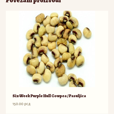
Povezani proizvodi
Six-Week Purple Hull Cowpea / Pasuljica
150.00
рсд