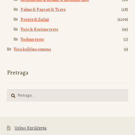
Palme & Paprati & Trave
(28)
Povrće & Začini
(1209)
Voće & Korisne vrste
(65)
Vodene vrste
(2)
Veća količina semena
(6)
Pretraga
Pretraga
za:
Uslovi Korišćenja