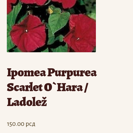
Odjava
Registracija
Ipomea Purpurea
Scarlet O`Hara /
Ladolež
150.00
рсд