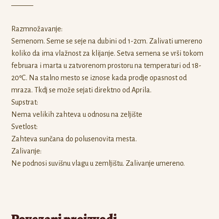
———
Razmnožavanje:
Semenom. Seme se seje na dubini od 1-2cm. Zalivati umereno
koliko da ima vlažnost za klijanje. Setva semena se vrši tokom
februara i marta u zatvorenom prostoru na temperaturi od 18-
20ºС. Na stalno mesto se iznose kada prodje opasnost od
mraza. Tkdj se može sejati direktno od Aprila.
Supstrat:
Nema velikih zahteva u odnosu na zeljište
Svetlost:
Zahteva sunčana do polusenovita mesta.
Zalivanje:
Ne podnosi suvišnu vlagu u zemljištu. Zalivanje umereno.