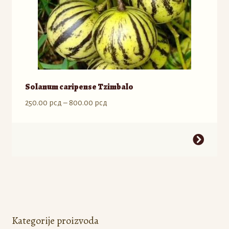
proizvoda.
Solanum caripense Tzimbalo
Raspon
250.00
рсд
–
800.00
рсд
cena:
od
Ovaj
250.00 рсд
proizvod
do
ima
800.00 рсд
više
varijanti.
Opcije
mogu
Kategorije proizvoda