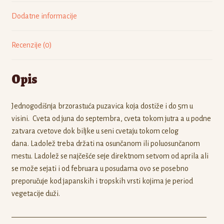
Dodatne informacije
Recenzije (0)
Opis
Jednogodišnja brzorastuća puzavica koja dostiže i do 5m u
visini. Cveta od juna do septembra, cveta tokom jutra a u podne
zatvara cvetove dok biljke u seni cvetaju tokom celog
dana. Ladolež treba držati na osunčanom ili poluosunčanom
mestu. Ladolež se najčešće seje direktnom setvom od aprila ali
se može sejati i od februara u posudama ovo se posebno
preporučuje kod japanskih i tropskih vrsti kojima je period
vegetacije duži.
——————————————————————————