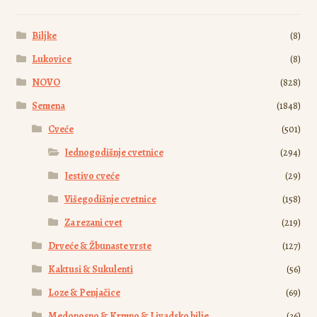
biti
izabrane
Biljke
(8)
na
stranici
Lukovice
(8)
proizvoda.
NOVO
(828)
Semena
(1848)
Cveće
(501)
Jednogodišnje cvetnice
(294)
Jestivo cveće
(29)
Višegodišnje cvetnice
(158)
Za rezani cvet
(219)
Drveće & Žbunaste vrste
(127)
Kaktusi & Sukulenti
(56)
Loze & Penjačice
(69)
Medonosno & Krmno & Livadsko bilje
(36)