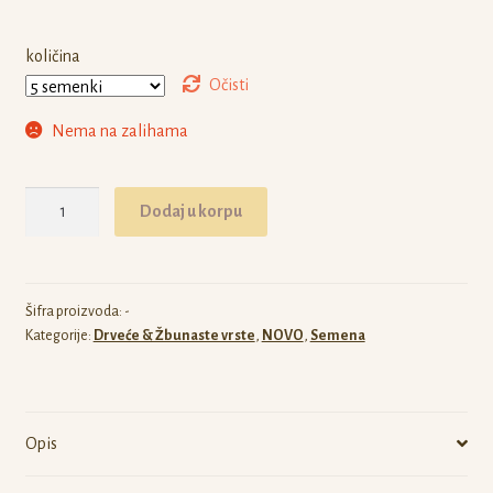
količina
Očisti
Nema na zalihama
Colvillea
Dodaj u korpu
racemosa
količina
Šifra proizvoda:
-
Kategorije:
Drveće & Žbunaste vrste
,
NOVO
,
Semena
Opis