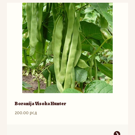
Boranija Visoka Hunter
200.00
рсд
Ovaj