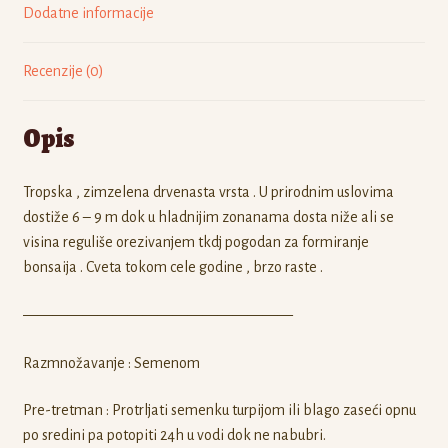
Dodatne informacije
Recenzije (0)
Opis
Tropska , zimzelena drvenasta vrsta . U prirodnim uslovima
dostiže 6 – 9 m dok u hladnijim zonanama dosta niže ali se
visina reguliše orezivanjem tkdj pogodan za formiranje
bonsaija . Cveta tokom cele godine , brzo raste .
——————————————————
Razmnožavanje : Semenom
Pre-tretman : Protrljati semenku turpijom ili blago zaseći opnu
po sredini pa potopiti 24h u vodi dok ne nabubri.