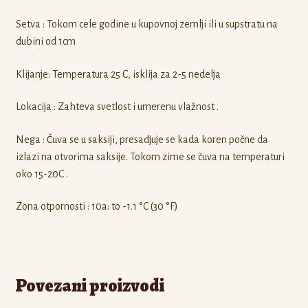
Setva : Tokom cele godine u kupovnoj zemlji ili u supstratu na
dubini od 1cm
Klijanje: Temperatura 25 C, isklija za 2-5 nedelja
Lokacija : Zahteva svetlost i umerenu vlažnost .
Nega : Čuva se u saksiji, presadjuje se kada koren počne da
izlazi na otvorima saksije. Tokom zime se čuva na temperaturi
oko 15-20C .
Zona otpornosti : 10a: to -1.1 °C (30 °F)
Povezani proizvodi