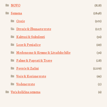
proizvoda.
NOVO
(828)
Semena
(1848)
Cveće
(501)
Drveće & Žbunaste vrste
(127)
Kaktusi & Sukulenti
(56)
Loze & Penjačice
(69)
Medonosno & Krmno & Livadsko bilje
(36)
Palme & Paprati & Trave
(28)
Povrće & Začini
(1209)
Voće & Korisne vrste
(65)
Vodene vrste
(2)
Veća količina semena
(6)