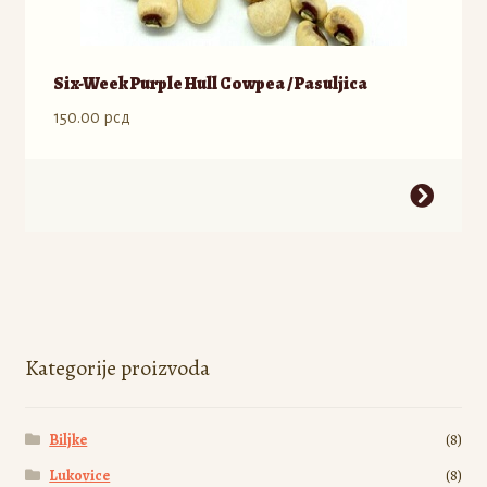
Six-Week Purple Hull Cowpea / Pasuljica
150.00
рсд
Ovaj
proizvod
ima
više
varijanti.
Opcije
mogu
Kategorije proizvoda
biti
izabrane
Biljke
(8)
na
stranici
Lukovice
(8)