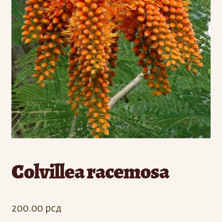
Odjava
Registracija
Colvillea racemosa
200.00
рсд