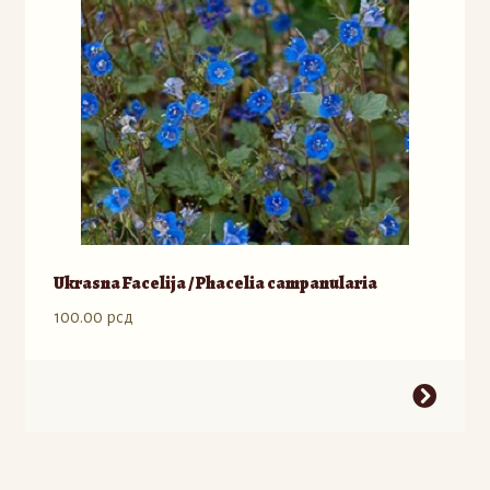
Ukrasna Facelija / Phacelia campanularia
100.00
рсд
Ovaj
proizvod
ima
više