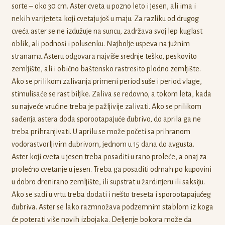
sorte – oko 30 cm. Aster cveta u pozno leto i jesen, ali ima i
nekih varijeteta koji cvetaju još u maju. Za razliku od drugog
cveća aster se ne izdužuje na suncu, zadržava svoj lep kuglast
oblik, ali podnosi i polusenku. Najbolje uspeva na južnim
stranama.Asteru odgovara najviše srednje teško, peskovito
zemljište, ali i obično baštensko rastresito plodno zemljište.
Ako se prilikom zalivanja primeni period suše i period vlage,
stimulisaće se rast biljke. Zaliva se redovno, a tokom leta, kada
su najveće vrućine treba je pažljivije zalivati. Ako se prilikom
sađenja astera doda sporootapajuće đubrivo, do aprila ga ne
treba prihranjivati. U aprilu se može početi sa prihranom
vodorastvorljivim đubrivom, jednom u 15 dana do avgusta.
Aster koji cveta u jesen treba posaditi u rano proleće, a onaj za
prolećno cvetanje u jesen. Treba ga posaditi odmah po kupovini
u dobro drenirano zemljište, ili supstrat u žardinjeru ili saksiju.
Ako se sadi u vrtu treba dodati i nešto treseta i sporootapajućeg
đubriva. Aster se lako razmnožava podzemnim stablom iz koga
će poterati više novih izbojaka. Deljenje bokora može da