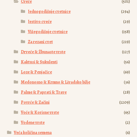
Cveće
(501)
Jednogodišnje cvetnice
(294)
Jestivo cveće
(29)
Višegodišnje cvetnice
(158)
Za rezani cvet
(219)
Drveće & Žbunaste vrste
(127)
Kaktusi & Sukulenti
(56)
Loze & Penjačice
(69)
Medonosno & Krmno & Livadsko bilje
(36)
Palme & Paprati & Trave
(28)
Povrće & Začini
(1209)
Voće & Korisne vrste
(65)
Vodene vrste
(2)
Veća količina semena
(6)