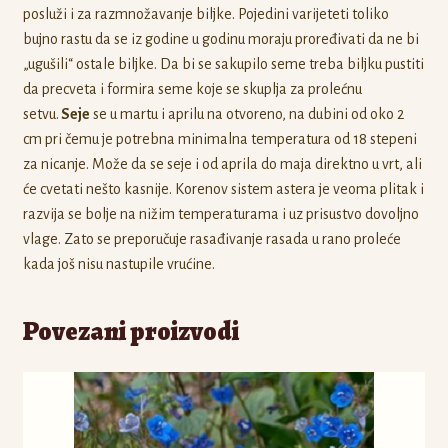
posluži i za razmnožavanje biljke. Pojedini varijeteti toliko
bujno rastu da se iz godine u godinu moraju proređivati da ne bi
„ugušili“ ostale biljke. Da bi se sakupilo seme treba biljku pustiti
da precveta i formira seme koje se skuplja za prolećnu
setvu.
Seje
se u martu i aprilu na otvoreno, na dubini od oko 2
cm pri čemu je potrebna minimalna temperatura od 18 stepeni
za nicanje. Može da se seje i od aprila do maja direktno u vrt, ali
će cvetati nešto kasnije. Korenov sistem astera je veoma plitak i
razvija se bolje na nižim temperaturama i uz prisustvo dovoljno
vlage. Zato se preporučuje rasađivanje rasada u rano proleće
kada još nisu nastupile vrućine.
Povezani proizvodi