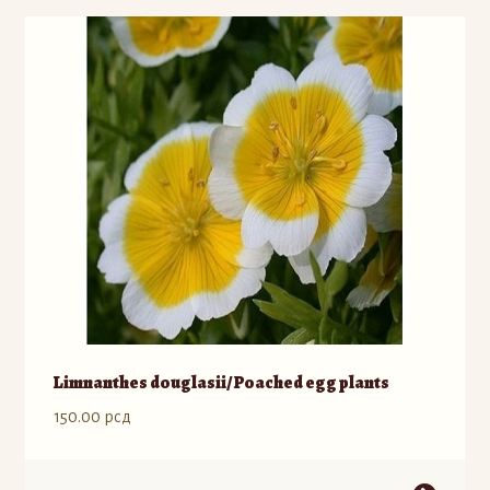
varijanti.
Opcije
mogu
biti
izabrane
na
stranici
proizvoda.
Limnanthes douglasii/ Poached egg plants
150.00
рсд