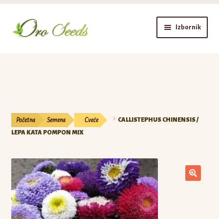
Preskoči
Skoči
Izbornik
na
na
navigaciju
sadržaj
Prodavnica
Semena
Lukovice
Početna
Semena
Cveće
CALLISTEPHUS CHINENSIS /
Biljke
LEPA KATA POMPON MIX
Oprema
Blog
Prijava