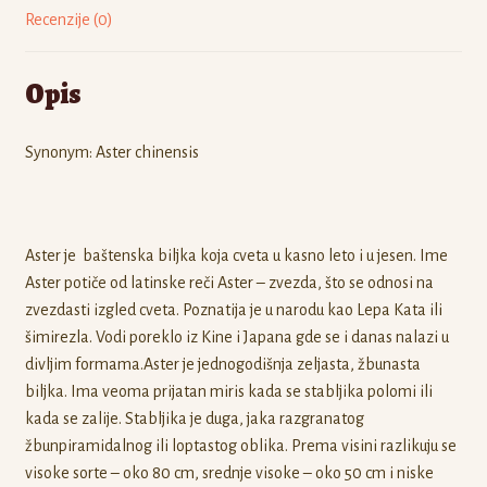
Recenzije (0)
Opis
Synonym: Aster chinensis
Aster je baštenska biljka koja cveta u kasno leto i u jesen. Ime
Aster potiče od latinske reči Aster – zvezda, što se odnosi na
zvezdasti izgled cveta. Poznatija je u narodu kao Lepa Kata ili
šimirezla. Vodi poreklo iz Kine i Japana gde se i danas nalazi u
divljim formama.Aster je jednogodišnja zeljasta, žbunasta
biljka. Ima veoma prijatan miris kada se stabljika polomi ili
kada se zalije. Stabljika je duga, jaka razgranatog
žbunpiramidalnog ili loptastog oblika. Prema visini razlikuju se
visoke sorte – oko 80 cm, srednje visoke – oko 50 cm i niske